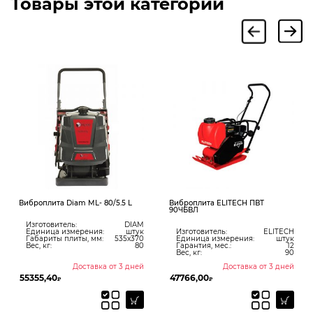
Товары этой категории
Виброплита Diam ML- 80/5.5 L
Виброплита ELITECH ПВТ
90ЧБВЛ
Изготовитель:
DIAM
Единица измерения:
штук
Изготовитель:
ELITECH
Габариты плиты, мм:
535х370
Единица измерения:
штук
Вес, кг:
80
Гарантия, мес.:
12
Вес, кг:
90
Доставка от 3 дней
Доставка от 3 дней
55355,40
47766,00
₽
₽