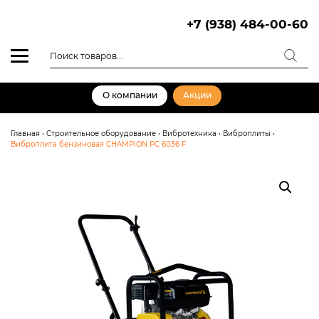
Skip
to
+7 (938) 484-00-60
content
Поиск
товаров
О компании
Акции
Главная
•
Строительное оборудование
•
Вибротехника
•
Виброплиты
•
Виброплита бензиновая CHAMPION PC 6036 F