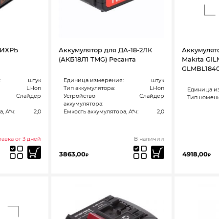
ВИХРЬ
Аккумулятор для ДА-18-2ЛК
Аккумулят
(АКБ18Л1 TMG) Ресанта
Makita GILM
GLMBL184
:
штук
Единица измерения:
штук
Li-Ion
Тип аккумулятора:
Li-Ion
Единица и
Слайдер
Устройство
Слайдер
Тип номенк
аккумулятора:
, А*ч:
2,0
Емкость аккумулятора, А*ч:
2,0
авка от 3 дней
В наличии
3863,00
4918,00
₽
₽