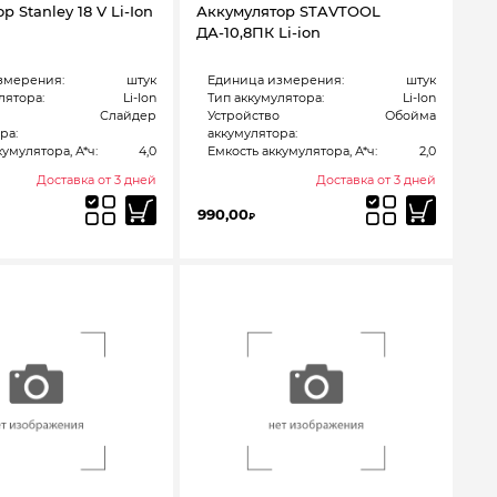
 Stanley 18 V Li-Ion
Аккумулятор STAVTOOL
ДА-10,8ПК Li-ion
змерения:
штук
Единица измерения:
штук
лятора:
Li-Ion
Тип аккумулятора:
Li-Ion
Слайдер
Устройство
Обойма
ра:
аккумулятора:
умулятора, А*ч:
4,0
Емкость аккумулятора, А*ч:
2,0
Доставка от 3 дней
Доставка от 3 дней
990,00
₽