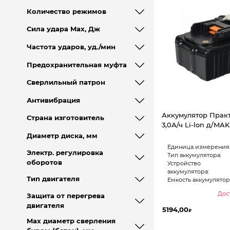
Количество режимов
Сила удара Max, Дж
Частота ударов, уд./мин
Предохранительная муфта
Сверлильный патрон
Антивибрация
Аккумулятор Практ
Страна изготовитель
3,0А/ч Li-lon д/MA
Диаметр диска, мм
Единица измерения
Электр. регулировка
Тип аккумулятора:
оборотов
Устройство
аккумулятора:
Тип двигателя
Емкость аккумулятора
Дост
Защита от перегрева
двигателя
5194,00
₽
Max диаметр сверления