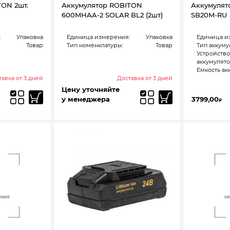
TON 2шт.
Аккумулятор ROBITON
Аккумулятор
600MHAA-2 SOLAR BL2 (2шт)
SB20M-RU
:
Упаковка
Единица измерения:
Упаковка
Единица и
Товар
Тип номенклатуры:
Товар
Тип аккуму
Устройство
аккумулято
Емкость акк
авка от 3 дней
Доставка от 3 дней
Цену уточняйте
у менеджера
3799,00
₽