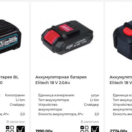
атарея BL
Аккумуляторная батарея
Аккумулят
-0
Elitech 18 V 2.0Ач
Elitech 18 
:
Килограмм
Единица измерения:
штук
Единица и
Li-Ion
Тип аккумулятора:
Li-Ion
Тип аккуму
Слайдер
Устройство
Слайдер
Устройство
аккумулятора:
аккумулято
, А*ч:
2,0
Емкость аккумулятора, А*ч:
2,0
Емкость акк
В наличии
В наличии
1990,00
2774,00
₽
₽