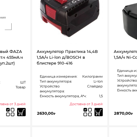
евый ФАZА
Аккумулятор Практика 14,4В
Аккумулят
т.ч 455мА.ч
1,5А/ч Li-lon д/BOSCH в
1,5А/ч Ni-
уп.2шт)
блистере 910-416
Единица и
Тип аккуму
Единица измерения:
Килограмм
Устройство
Тип аккумулятора:
Li-Ion
:
ШТ
аккумулято
Устройство
Слайдер
Товар
Емкость акк
аккумулятора:
Емкость аккумулятора, А*ч:
1,5
авка от 3 дней
Доставка от 3 дней
2630,00
2870,00
₽
₽