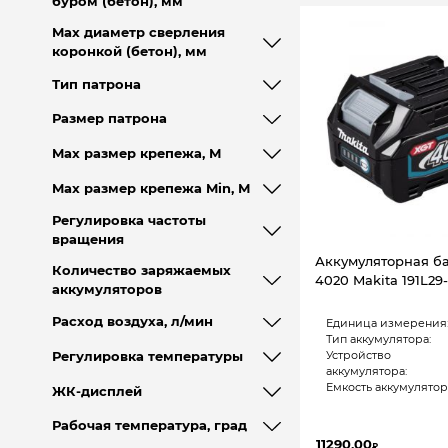
буром (бетон), мм
Max диаметр сверления
коронкой (бетон), мм
Тип патрона
Размер патрона
Max размер крепежа, М
Max размер крепежа Min, М
Регулировка частоты
вращения
Аккумуляторная б
Количество заряжаемых
4020 Makita 191L29
аккумуляторов
Расход воздуха, л/мин
Единица измерения
Тип аккумулятора:
Устройство
Регулировка температуры
аккумулятора:
Емкость аккумулятора
ЖК-дисплей
Рабочая температура, град
11290,00
₽