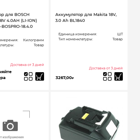
ор для BOSCH
Аккумулятор для Makita 18V,
V 4.0AH (LI-ION)
3.0 Ah BL1840
-BOSPRO-18.4.0
Единица измерения:
ШТ
Тип номенклатуры:
Товар
змерения:
Килограмм
латуры:
Товар
Доставка от 3 дней
Доставка от 3 дней
няйте
ера
3267,00
₽