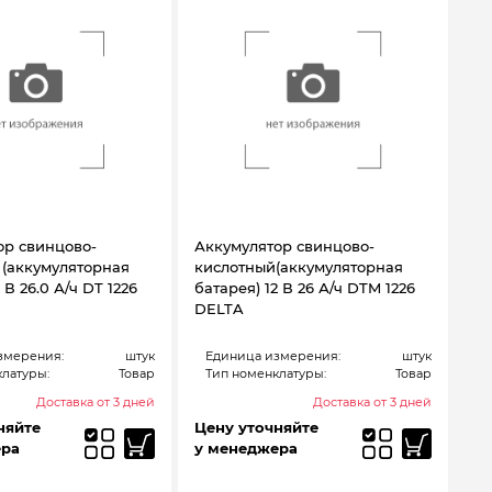
ор свинцово-
Аккумулятор свинцово-
 (аккумуляторная
кислотный(аккумуляторная
 В 26.0 А/ч DT 1226
батарея) 12 В 26 А/ч DTM 1226
DELTA
змерения:
штук
Единица измерения:
штук
латуры:
Товар
Тип номенклатуры:
Товар
Доставка от 3 дней
Доставка от 3 дней
няйте
Цену уточняйте
ера
у менеджера