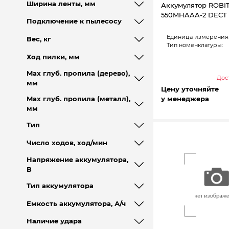
Ширина ленты, мм
Аккумулятор ROBI
550MHAAA-2 DECT
Подключение к пылесосу
Единица измерения
Вес, кг
Тип номенклатуры:
Ход пилки, мм
Max глуб. пропила (дерево),
Дост
мм
Цену уточняйте
Max глуб. пропила (металл),
у менеджера
мм
Тип
Число ходов, ход/мин
Напряжение аккумулятора,
В
Тип аккумулятора
Емкость аккумулятора, А/ч
Наличие удара