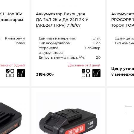
 Li-Ion 18V
Аккумулятор Вихрь для
Аккумулят
индикатором
ДА-24Л-2К и ДА-24Л-2К-У
PROCORE 18
(АКБ24Л1 KPV) 71/8/67
TopOn TOP
:
Килограмм
Единица измерения:
штук
Единица и
Товар
Тип аккумулятора:
Li-Ion
Тип номенк
Устройство
Слайдер
аккумулятора:
Емкость аккумулятора, А*ч:
2,0
авка от 3 дней
Доставка от 3 дней
Цену уточ
3184,00
у менедж
₽