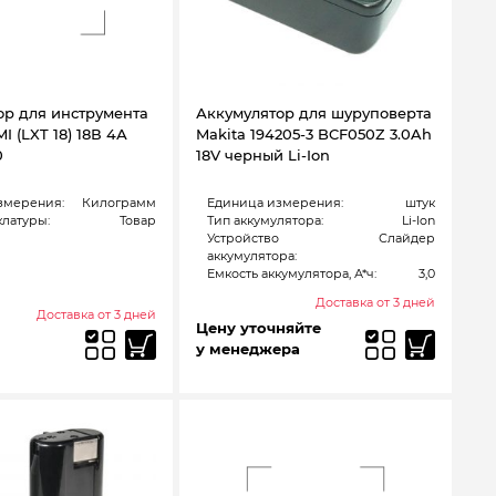
ор для инструмента
Аккумулятор для шуруповерта
I (LXT 18) 18В 4А
Makita 194205-3 BCF050Z 3.0Ah
0
18V черный Li-Ion
змерения:
Килограмм
Единица измерения:
штук
латуры:
Товар
Тип аккумулятора:
Li-Ion
Устройство
Слайдер
аккумулятора:
Емкость аккумулятора, А*ч:
3,0
Доставка от 3 дней
Доставка от 3 дней
Цену уточняйте
у менеджера