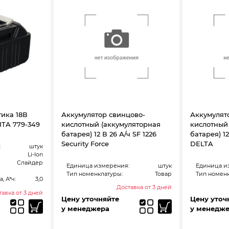
ика 18В
Аккумулятор свинцово-
Аккумулят
KITA 779-349
кислотный (аккумуляторная
кислотный
батарея) 12 В 26 А/ч SF 1226
батарея) 12
Security Force
DELTA
:
штук
Li-Ion
Слайдер
Единица измерения:
штук
Единица и
Тип номенклатуры:
Товар
Тип номенк
, А*ч:
3,0
Доставка от 3 дней
авка от 3 дней
Цену уточняйте
Цену уточ
у менеджера
у менедж