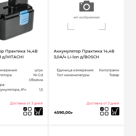
ор Практика 14,4В
Аккумулятор Практика 14,4В
Cd д/HITACHI
3,0А/ч Li-lon д/BOSCH
змерения:
штук
Единица измерения:
Килограмм
лятора:
Ni-Cd
Тип номенклатуры:
Товар
Обойма
ра:
умулятора, А*ч:
1,5
Доставка от 3 дней
Доставка от 3 дней
4590,00
₽