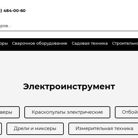
8) 484-00-60
торы
Сварочное оборудование
Садовая техника
Строительн
Электроинструмент
аверы
Краскопульты электрические
Отбой
Дрели и миксеры
Измерительная техника