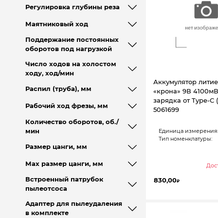
Регулировка глубины реза
Маятниковый ход
Поддержание постоянных
оборотов под нагрузкой
Число ходов на холостом
ходу, ход/мин
Аккумулятор лити
Распил (труба), мм
«крона» 9В 4100мВ
зарядка от Type-C (
Рабочий ход фрезы, мм
5061699
Количество оборотов, об./
Единица измерения
мин
Тип номенклатуры:
Размер цанги, мм
Мах размер цанги, мм
Дост
Встроенный патрубок
830,00
₽
пылеотсоса
Адаптер для пылеудаления
в комплекте