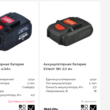
орная батарея
Аккумуляторная батарея
V 4.0Ач
Elitech 18V 2.0 Ач
змерения:
штук
Единица измерения:
штук
лятора:
Li-Ion
Тип аккумулятора:
Li-Ion
Слайдер
Емкость аккумулятора, А*ч:
2,0
ра:
Напряжение, В:
18
умулятора, А*ч:
4,0
Доставка от 3 дней
В наличии
1845,00
₽