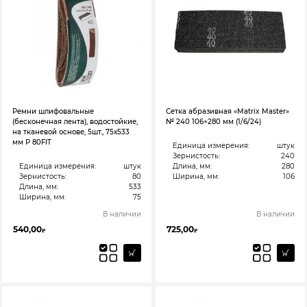
Ремни шлифовальные
Сетка абразивная «Matrix Master»
(бесконечная лента), водостойкие,
№ 240 106×280 мм (1/6/24)
на тканевой основе, 5шт., 75х533
мм Р 80FIT
Единица измерения:
штук
Зернистость:
240
Единица измерения:
штук
Длина, мм:
280
Зернистость:
80
Ширина, мм:
106
Длина, мм:
533
Ширина, мм:
75
В наличии
В наличии
540,00
725,00
₽
₽