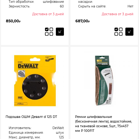
Тип обработки:
шлифование
насадки:
Зернистость:
60
Скрыть на сайте:
Нет
Доставка от 3 дней
Доставка от 3 дней
850,00
687,00
₽
₽
Подошва ОШМ Девалт d 125 DT
Ремни шлифовальные
(бесконечная лента), водостойкие,
на тканевой основе, 5шт., 75х457
Изготовитель:
DeWalt
мм Р 100FIT
Единица измерения:
штук
Макс. диаметр, мм:
125