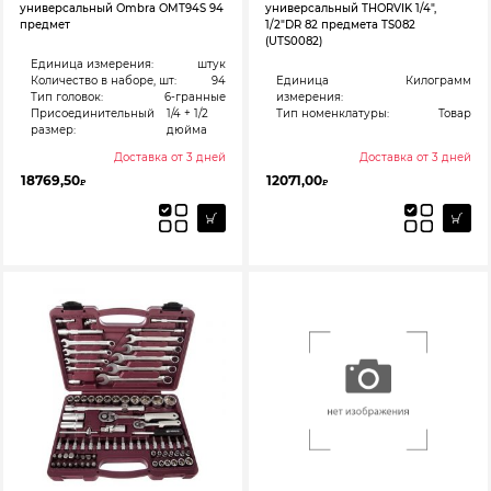
универсальный Ombra OMT94S 94
универсальный THORVIK 1/4″,
предмет
1/2″DR 82 предмета TS082
(UTS0082)
Единица измерения:
штук
Количество в наборе, шт:
94
Единица
Килограмм
Тип головок:
6-гранные
измерения:
Присоединительный
1/4 + 1/2
Тип номенклатуры:
Товар
размер:
дюйма
Доставка от 3 дней
Доставка от 3 дней
18769,50
12071,00
₽
₽