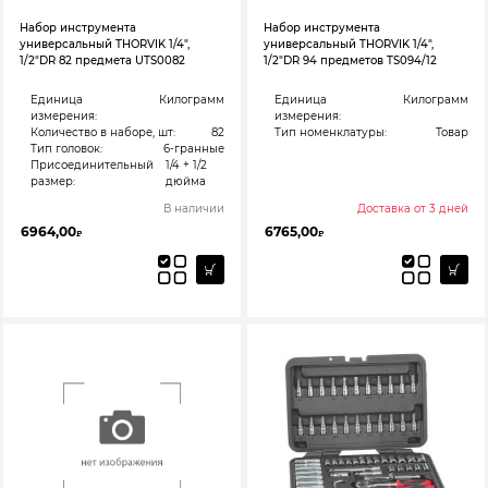
Набор инструмента
Набор инструмента
универсальный THORVIK 1/4″,
универсальный THORVIK 1/4″,
1/2″DR 82 предмета UTS0082
1/2″DR 94 предметов TS094/12
Единица
Килограмм
Единица
Килограмм
измерения:
измерения:
Количество в наборе, шт:
82
Тип номенклатуры:
Товар
Тип головок:
6-гранные
Присоединительный
1/4 + 1/2
размер:
дюйма
В наличии
Доставка от 3 дней
6964,00
6765,00
₽
₽