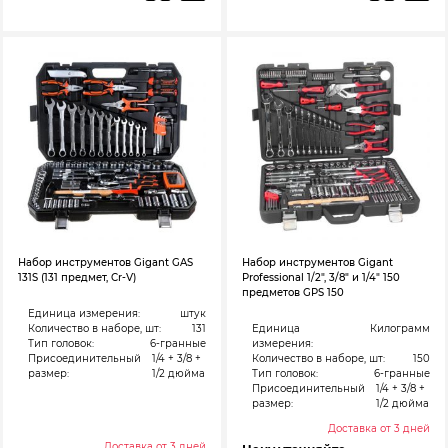
Набор инструментов Gigant GAS
Набор инструментов Gigant
131S (131 предмет, Cr-V)
Professional 1/2″, 3/8″ и 1/4″ 150
предметов GPS 150
Единица измерения:
штук
Количество в наборе, шт:
131
Единица
Килограмм
Тип головок:
6-гранные
измерения:
Присоединительный
1/4 + 3/8 +
Количество в наборе, шт:
150
размер:
1/2 дюйма
Тип головок:
6-гранные
Присоединительный
1/4 + 3/8 +
размер:
1/2 дюйма
Доставка от 3 дней
Доставка от 3 дней