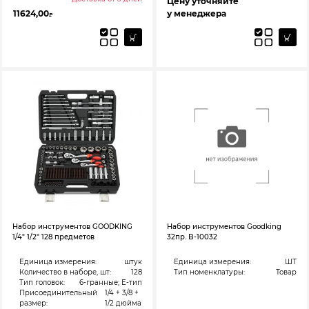
Цену уточняйте
11624,00
у менеджера
₽
Набор инструментов GOODKING
Набор инструментов Goodking
1/4″ 1/2″ 128 предметов
32пр. B-10032
Единица измерения:
штук
Единица измерения:
ШТ
Количество в наборе, шт:
128
Тип номенклатуры:
Товар
Тип головок:
6-гранные; Е-тип
Присоединительный
1/4 + 3/8 +
размер:
1/2 дюйма