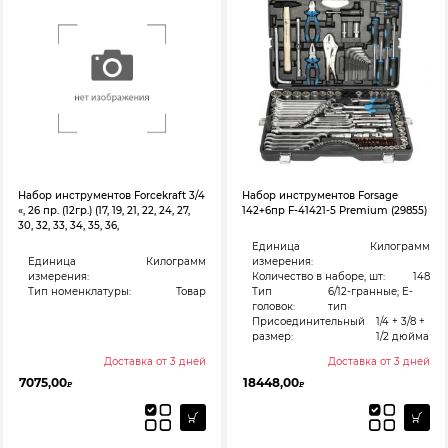
Набор инструментов Forcekraft 3/4
Набор инструментов Forsage
«, 26 пр. (12гр.) (17, 19, 21, 22, 24, 27,
142+6пр F-41421-5 Premium (29855)
30, 32, 33, 34, 35, 36,
Единица
Килограмм
Единица
Килограмм
измерения:
измерения:
Количество в наборе, шт:
148
Тип номенклатуры:
Товар
Тип
6/12-гранные; Е-
головок:
тип
Присоединительный
1/4 + 3/8 +
размер:
1/2 дюйма
Доставка от 3 дней
Доставка от 3 дней
7075,00
18448,00
₽
₽