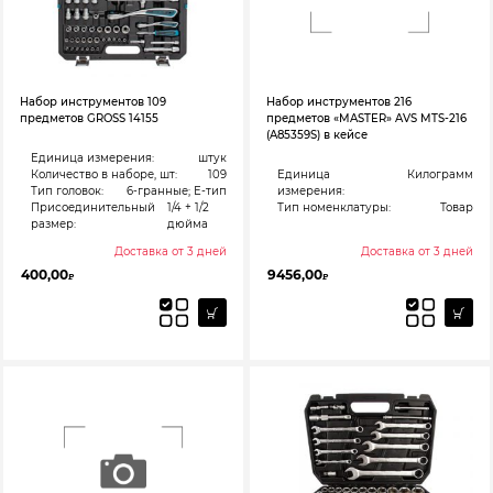
Набор инструментов 109
Набор инструментов 216
предметов GROSS 14155
предметов «MASTER» AVS MTS-216
(A85359S) в кейсе
Единица измерения:
штук
Количество в наборе, шт:
109
Единица
Килограмм
Тип головок:
6-гранные; Е-тип
измерения:
Присоединительный
1/4 + 1/2
Тип номенклатуры:
Товар
размер:
дюйма
Доставка от 3 дней
Доставка от 3 дней
400,00
9456,00
₽
₽