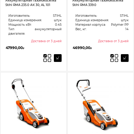
Аккумуляторная газонокосилка
Аккумуляторная газонокосилка
Stihl RMA 235.0 АК 30, AL 101
Stihl RMA 339.0
Изготовитель:
STIHL
Изготовитель:
STIHL
Единица измерения:
штук
Единица измерения:
штук
Мощность кВт:
0.45
Материал корпуса:
Polymer PP
Тип
аккумуляторный
Вес, кг:
14
двигателя:
Доставка от 3 дней
Доставка от 3 дней
47990,00
46990,00
₽
₽