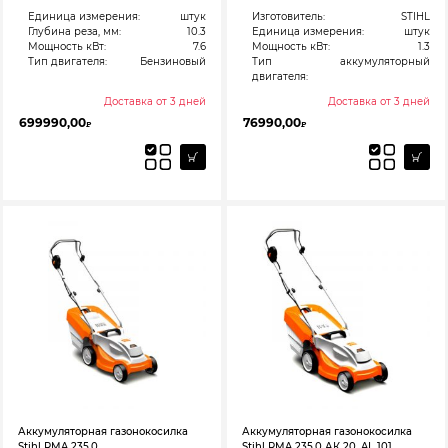
Единица измерения:
штук
Изготовитель:
STIHL
Глубина реза, мм:
10.3
Единица измерения:
штук
Мощность кВт:
7.6
Мощность кВт:
1.3
Тип двигателя:
Бензиновый
Тип
аккумуляторный
двигателя:
Доставка от 3 дней
Доставка от 3 дней
699990,00
76990,00
₽
₽
Аккумуляторная газонокосилка
Аккумуляторная газонокосилка
Stihl RMA 235.0
Stihl RMA 235.0 АК 20, AL 101