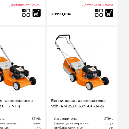
Доставка от 3 дней
Доставка от 3 дней
29990,00
₽
я газонокосилка
Бензиновая газонокосилка
.0 T (INT1)
Stihl RM 253.0 6371-011-3426
ль:
STIHL
Изготовитель:
STIHL
змерения:
штук
Единица измерения:
штук
а, мм:
2,8
Глубина реза, мм:
2,8