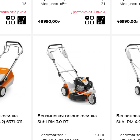
1.5
Мощность кВт:
2.1
Мощность к
авка от 3 дней
Доставка от 3 дней
48990,00
46990,00
₽
₽
окосилка
Бензиновая газонокосилка
Бензинова
2) 6371-011-
Stihl RM 3.0 RT
Stihl RM 4.
Изготовитель:
STIHL
Изготовите