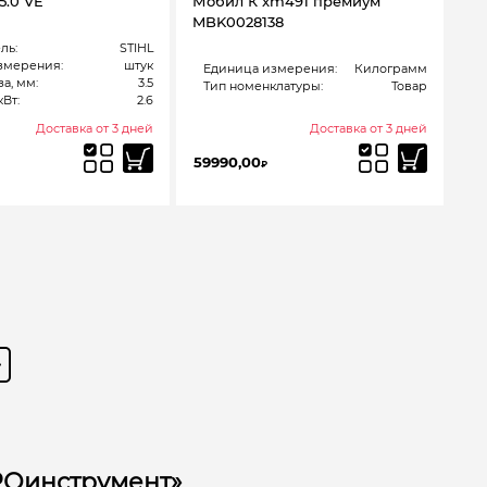
5.0 VE
Мобил К xm491 премиум
MBK0028138
ль:
STIHL
змерения:
штук
Единица измерения:
Килограмм
а, мм:
3.5
Тип номенклатуры:
Товар
Вт:
2.6
Доставка от 3 дней
Доставка от 3 дней
59990,00
₽
РОинструмент»