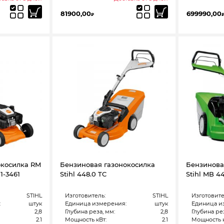
81900,00
699990,00
₽
окосилка RM
Бензиновая газонокосилка
Бензинова
11-3461
Stihl 448.0 TC
Stihl MB 44
STIHL
Изготовитель:
STIHL
Изготовите
:
штук
Единица измерения:
штук
Единица и
2,8
Глубина реза, мм:
2,8
Глубина рез
2.1
Мощность кВт:
2.1
Мощность к