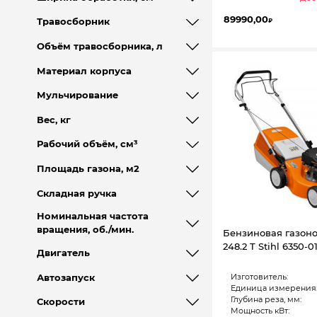
89990,00
Травосборник
₽
Объём травосборника, л
Материал корпуса
Мульчирование
Вес, кг
Рабочий объём, см³
Площадь газона, м2
Складная ручка
Номинальная частота
вращения, об./мин.
Бензиновая газон
248.2 T Stihl 6350-0
Двигатель
Изготовитель:
Автозапуск
Единица измерения
Глубина реза, мм:
Скорости
Мощность кВт: