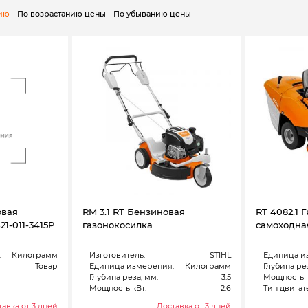
нию
По возрастанию цены
По убыванию цены
овая
RM 3.1 RT Бензиновая
RT 4082.1 
1-011-3415P
газонокосилка
самоходна
:
Килограмм
Изготовитель:
STIHL
Единица и
Товар
Единица измерения:
Килограмм
Глубина рез
Глубина реза, мм:
3.5
Мощность к
Мощность кВт:
2.6
Тип двигат
авка от 3 дней
Доставка от 3 дней