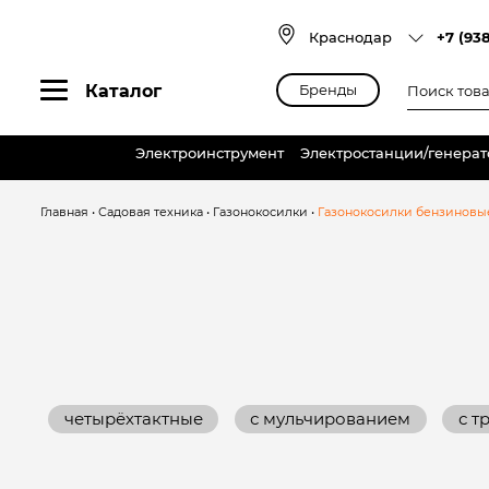
Skip
to
Краснодар
+7 (93
content
Поиск
Каталог
Бренды
товаров
Электроинструмент
Электростанции/генера
Главная
•
Садовая техника
•
Газонокосилки
•
Газонокосилки бензиновы
четырёхтактные
с мульчированием
с т