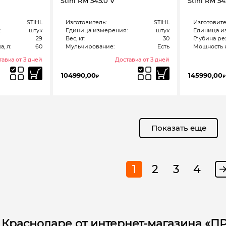
Stihl RM 545.0 V
Stihl RM 54
STIHL
Изготовитель:
STIHL
Изготовите
:
штук
Единица измерения:
штук
Единица и
29
Вес, кг:
30
Глубина рез
, л:
60
Мульчирование:
Есть
Мощность к
авка от 3 дней
Доставка от 3 дней
104990,00
145990,00
₽
₽
Показать еще
1
2
3
4
 Краснодаре от интернет-магазина «П