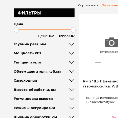
Сортировать:
По назва
ФИЛЬТРЫ
Цена
Цена:
0₽
—
699990₽
Глубина реза, мм
Мощность кВт
Тип двигателя
Объем двигателя, куб.см
Самоходная
RM 248.3 T Бензин
газонокосилка, WB2
Высота обработки, см
Единица измерения
Регулировка высоты
Тип номенклатуры:
Режимы регулировки
Ширина обработки, см
Дост