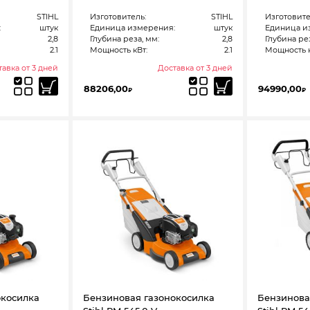
STIHL
Изготовитель:
STIHL
Изготовите
:
штук
Единица измерения:
штук
Единица и
2,8
Глубина реза, мм:
2,8
Глубина рез
2.1
Мощность кВт:
2.1
Мощность к
авка от 3 дней
Доставка от 3 дней
88206,00
94990,00
₽
₽
окосилка
Бензиновая газонокосилка
Бензинова