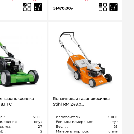
51470,00
₽
₽
я газонокосилка
Бензиновая газонокосилка
8.1 TC
Stihl RM 248.0…
ль:
STIHL
Изготовитель:
STIHL
змерения:
штук
Единица измерения:
штук
а, мм:
2,7
Вес, кг:
26
Вт:
2
Материал корпуса:
сталь