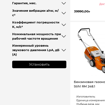
Гарантия, мес.
Дост
Значение вибрации ahw, м/
39990,00
₽
с²
Коэффициент погрешности
K, м/с²
Номинальная мощность при
рабочей частоте вращения
Измеренный уровень
звукового давления LpA, дБ
(A)
Установить
Бензиновая газон
Stihl RM 248.1
Изготовитель:
Единица измерения
Глубина реза, мм: