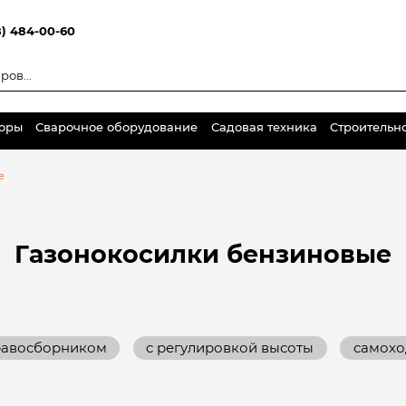
8) 484-00-60
торы
Сварочное оборудование
Садовая техника
Строительн
е
Газонокосилки бензиновые
равосборником
c регулировкой высоты
самох