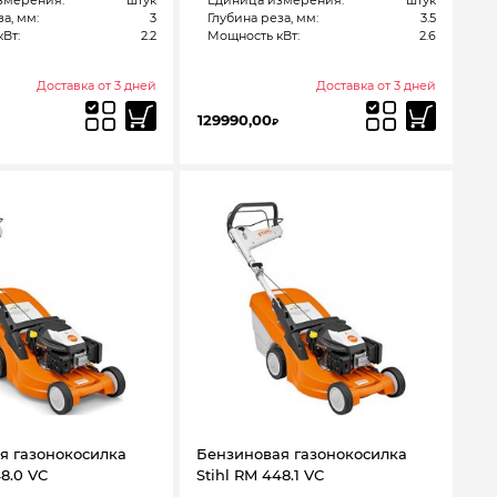
змерения:
штук
Единица измерения:
штук
а, мм:
3
Глубина реза, мм:
3.5
Вт:
2.2
Мощность кВт:
2.6
Доставка от 3 дней
Доставка от 3 дней
129990,00
₽
я газонокосилка
Бензиновая газонокосилка
48.0 VC
Stihl RM 448.1 VC