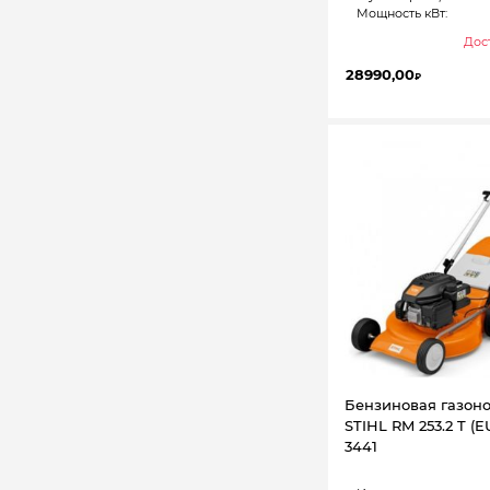
Мощность кВт:
Дост
28990,00
₽
Бензиновая газон
STIHL RM 253.2 T (EU
3441