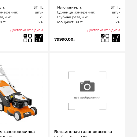
ль:
STIHL
Изготовитель:
STIHL
змерения:
штук
Единица измерения:
штук
а, мм:
3.5
Глубина реза, мм:
3.5
Вт:
2.6
Мощность кВт:
2.6
Доставка от 3 дней
Доставка от 3 дней
79990,00
₽
я газонокосилка
Бензиновая газонокосилка