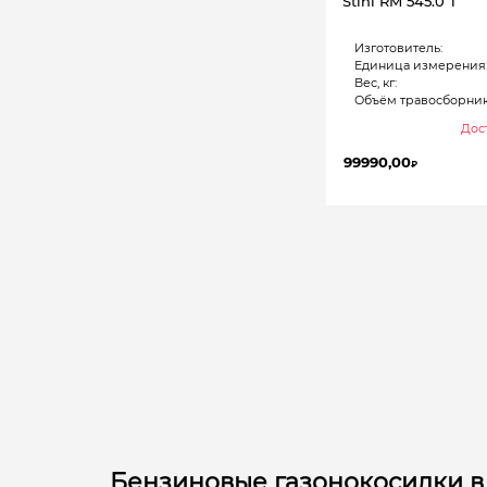
Stihl RM 545.0 T
Изготовитель:
Единица измерения
Вес, кг:
Объём травосборника
Дост
99990,00
₽
Бензиновые газонокосилки в