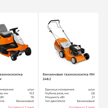
Газонокосилка
Бензиновая газонокосилка RM
я
248.2
змерения:
штук
Единица измерения:
штук
а, мм:
10.3
Глубина реза, мм:
2,8
Вт:
7.6
Мощность кВт:
2.1
еля:
Бензиновый
Тип двигателя:
Бензиновый
Доставка от 3 дней
Доставка от 3 дней