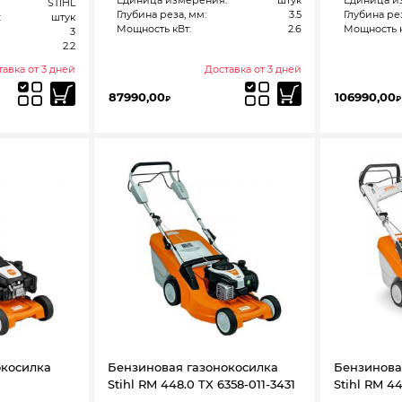
Единица измерения:
штук
Единица и
STIHL
Глубина реза, мм:
3.5
Глубина рез
:
штук
Мощность кВт:
2.6
Мощность к
3
2.2
авка от 3 дней
Доставка от 3 дней
87990,00
106990,00
₽
₽
окосилка
Бензиновая газонокосилка
Бензинова
Stihl RM 448.0 TX 6358-011-3431
Stihl RM 4