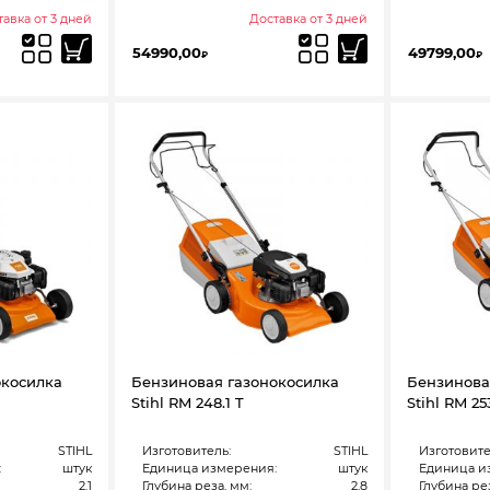
авка от 3 дней
Доставка от 3 дней
54990,00
49799,00
₽
₽
окосилка
Бензиновая газонокосилка
Бензинова
Stihl RM 248.1 T
Stihl RM 253
STIHL
Изготовитель:
STIHL
Изготовите
:
штук
Единица измерения:
штук
Единица и
2.1
Глубина реза, мм:
2,8
Глубина рез