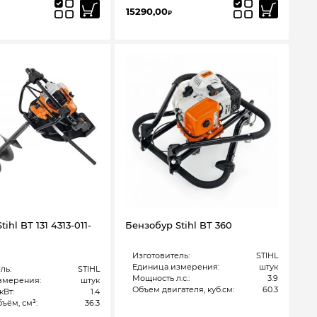
15290,00
₽
ihl BT 131 4313-011-
Бензобур Stihl BT 360
Изготовитель:
STIHL
Единица измерения:
штук
ль:
STIHL
Мощность л.с.:
3.9
змерения:
штук
Объем двигателя, куб.см:
60.3
кВт:
1.4
ъём, см³:
36.3