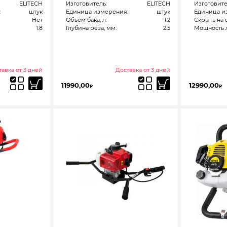
ELITECH
Изготовитель:
ELITECH
Изготовите
:
штук
Единица измерения:
штук
Единица и
Нет
Объем бака, л:
1.2
Скрыть на 
1.8
Глубина реза, мм:
2.5
Мощность л.
авка от 3 дней
Доставка от 3 дней
11990,00
12990,00
₽
₽