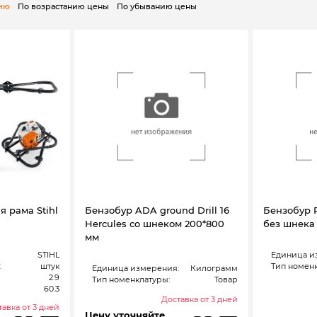
нию
По возрастанию цены
По убыванию цены
я рама Stihl
Бензобур ADA ground Drill 16
Бензобур 
Hercules со шнеком 200*800
без шнека
мм
STIHL
Единица и
:
штук
Тип номенк
Единица измерения:
Килограмм
2.9
Тип номенклатуры:
Товар
60.3
Доставка от 3 дней
авка от 3 дней
Цену уточняйте