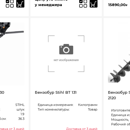
у менеджера
15890,00
₽
130
Бензобур Stihl BT 131
Бензобур St
2120
STIHL
Единица измерения:
Килограмм
:
штук
Тип номенклатуры:
Товар
Изготовите
1.9
Единица и
.см:
36.3
Мощность, 
Рабочий об
авка от 3 дней
Доставка от 3 дней