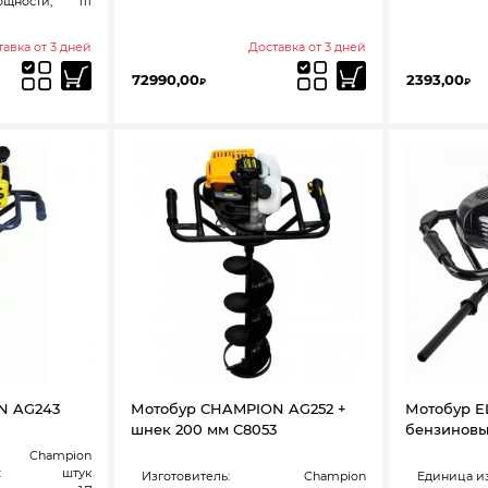
ощности,
111
авка от 3 дней
Доставка от 3 дней
72990,00
2393,00
₽
₽
N AG243
Мотобур CHAMPION AG252 +
Мотобур E
шнек 200 мм C8053
бензинов
Champion
:
штук
Изготовитель:
Champion
Единица и