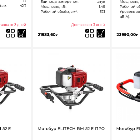
1.7
Единица измерения:
штук
Мощность, 
.см:
42.7
Мощность, кВт:
1.46
Рабочий об
Рабочий объём, см³:
57.1
Уровень з
дБ(A):
авка от 3 дней
Доставка от 3 дней
21933,60
23990,00
₽
₽
 52 Е
Мотобур ELITECH БМ 52 Е ПРО
Мотобур E