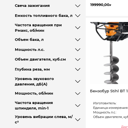
199990,00
Свеча зажигания
₽
Емкость топливного бака, л
Частота вращения при
Pмакс, об/мин
Объем бака, л
Мощность л.с.
Объем двигателя, куб.см
Глубина реза, мм
Уровень звукового
давления, дБ(A)
Бензобур Stihl BT 
Мощность, об/мин
Частота вращения
Изготовитель:
Единица измерения
шпинделя, min-1
Мощность л.с.:
Уровень вибрации слева, м/
Объем двигателя, куб
с²
Дост