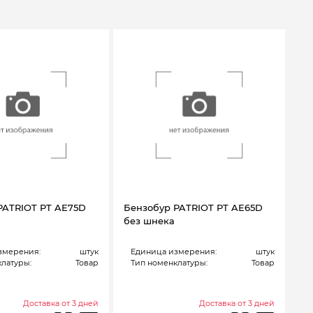
PATRIOT PT AE75D
Бензобур PATRIOT PT AE65D
без шнека
змерения:
штук
Единица измерения:
штук
латуры:
Товар
Тип номенклатуры:
Товар
Доставка от 3 дней
Доставка от 3 дней