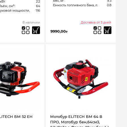
Вес, кг:
9.3
кВт:
2.2
Емкость топливного бака, л:
0.8
ъём, см³:
64
вуковой мощности,
116
В наличии
Доставка от 3 дней
9990,00
₽
LITECH БМ 52 ЕН
Мотобур ELITECH БМ 64 В
ПРО, Мотобур бен,64см3,