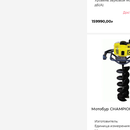
Уровень звуковой м
дБ(A):
Дост
159990,00
₽
Мотобур CHAMPIO
Изготовитель:
Единица измерения