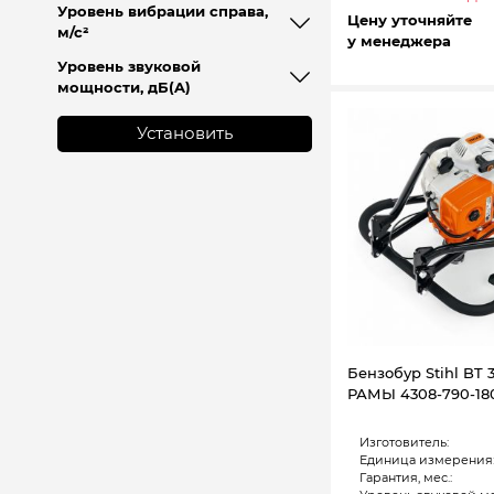
Уровень вибрации справа,
Цену уточняйте
м/с²
у менеджера
Уровень звуковой
мощности, дБ(A)
Установить
Бензобур Stihl BT 
РАМЫ 4308-790-180
Изготовитель:
Единица измерения
Гарантия, мес.: