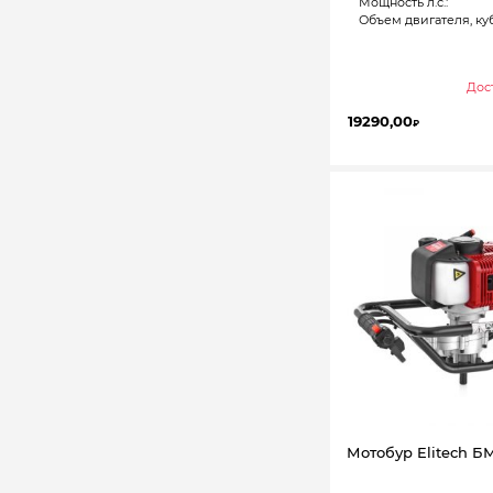
Мощность л.с.:
Объем двигателя, куб
Дост
19290,00
₽
Мотобур Elitech БМ