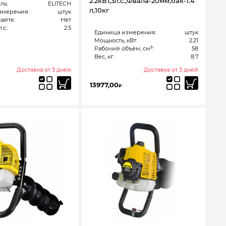
2.2кВт,3л.с.,Фвала-20мм,бак-1.4
ль:
ELITECH
л,10кг
змерения:
штук
сайте:
Нет
с.:
2.5
Единица измерения:
штук
Мощность, кВт:
2.21
Рабочий объём, см³:
58
Вес, кг:
8.7
Доставка от 3 дней
Доставка от 3 дней
13977,00
₽