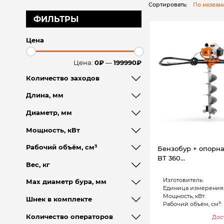
Сортировать:
По назва
ФИЛЬТРЫ
Цена
Цена:
0₽
—
199990₽
Количество заходов
Длина, мм
Диаметр, мм
Мощность, кВт
Рабочий объём, см³
Бензобур + опорна
BT 360…
Вес, кг
Изготовитель:
Мах диаметр бура, мм
Единица измерения
Мощность, кВт:
Шнек в комплекте
Рабочий объём, см³:
Количество операторов
Дост