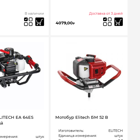
В наличии
Доставка от 3 дней
4079,00
₽
LITECH EA 64ES
Мотобур Elitech БМ 52 В
ый
Изготовитель:
ELITECH
Единица измерения:
штук
змерения:
штук