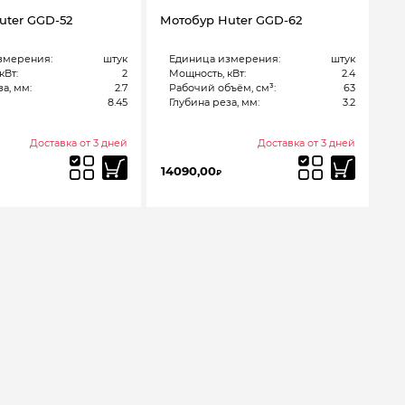
uter GGD-52
Мотобур Huter GGD-62
змерения:
штук
Единица измерения:
штук
кВт:
2
Мощность, кВт:
2.4
а, мм:
2.7
Рабочий объём, см³:
63
8.45
Глубина реза, мм:
3.2
Доставка от 3 дней
Доставка от 3 дней
14090,00
₽