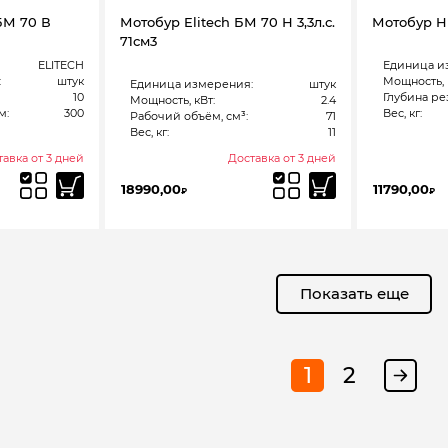
БМ 70 В
Мотобур Elitech БМ 70 Н 3,3л.с.
Мотобур H
71см3
ELITECH
Единица и
:
штук
Мощность, 
Единица измерения:
штук
10
Глубина рез
Мощность, кВт:
2.4
м:
300
Вес, кг:
Рабочий объём, см³:
71
Вес, кг:
11
авка от 3 дней
Доставка от 3 дней
18990,00
11790,00
₽
₽
Показать еще
1
2