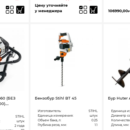
Цену уточняйте
у менеджера
106990,00
₽
360 (БЕЗ
Бензобур Stihl BT 45
Бур Huter 
0)….
Изготовитель:
STIHL
Единица и
Единица измерения:
штук
Диаметр с
STIHL
Объем бака, л:
0.25
Количество
:
штук
Глубина реза, мм:
1.1
Длина, мм:
2 года