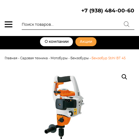
Skip
to
+7 (938) 484-00-60
content
Поиск
товаров
О компании
Акции
Главная
•
Садовая техника
•
Мотобуры
•
Бензобуры
•
Бензобур Stihl BT 45