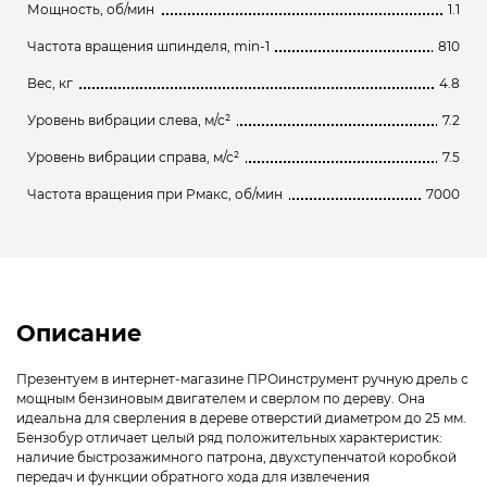
Мощность, об/мин
1.1
Частота вращения шпинделя, min-1
810
Вес, кг
4.8
Уровень вибрации слева, м/с²
7.2
Уровень вибрации справа, м/с²
7.5
Частота вращения при Pмакс, об/мин
7000
Описание
Презентуем в интернет-магазине ПРОинструмент ручную дрель с
мощным бензиновым двигателем и сверлом по дереву. Она
идеальна для сверления в дереве отверстий диаметром до 25 мм.
Бензобур отличает целый ряд положительных характеристик:
наличие быстрозажимного патрона, двухступенчатой коробкой
передач и функции обратного хода для извлечения