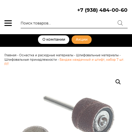
Skip
to
+7 (938) 484-00-60
content
Поиск
товаров
О компании
Акции
Главная
•
Оснастка и расходные материалы
•
Шлифовальные материалы
•
Шлифовальные принадлежности
•
Бандаж наждачный и штифт, набор 7 шт.
FIT