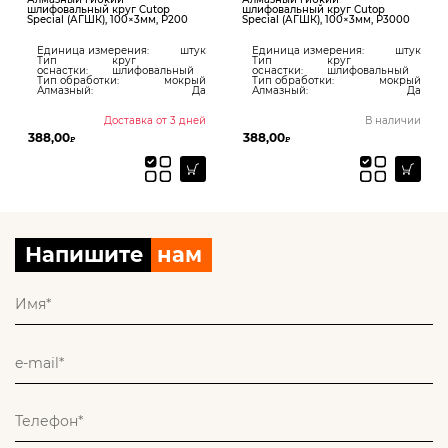
шлифовальный круг Cutop
шлифовальный круг Cutop
Special (АГШК), 100×3мм, Р200
Special (АГШК), 100×3мм, Р3000
Единица измерения:
штук
Единица измерения:
штук
Тип
круг
Тип
круг
оснастки:
шлифовальный
оснастки:
шлифовальный
Тип обработки:
мокрый
Тип обработки:
мокрый
Алмазный:
Да
Алмазный:
Да
Доставка от 3 дней
В наличии
388,00
388,00
₽
₽
Напишите
нам