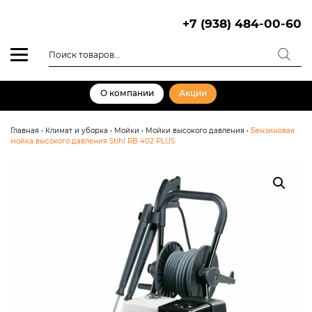
Skip
to
+7 (938) 484-00-60
content
Поиск
товаров
О компании
Акции
Главная
•
Климат и уборка
•
Мойки
•
Мойки высокого давления
•
Бензиновая
мойка высокого давления Stihl RB 402 PLUS