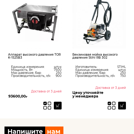
Аппарат высокого давления TOR
Бензиновая мойка высокого
K-1525B3
давления Stihl RB 302
Единица измерения:
штук
Изготовитель:
STIHL
Мощность, Вт:
7500
Единица измерения:
штук
Max давление, бар:
250
Max давление, бар:
250
Производительность, л/ч:
900
Производительность, л/ч:
750
Доставка от 3 дней
Доставка от 3 дней
Цену уточняйте
93600,00
у менеджера
₽
Напишите
нам