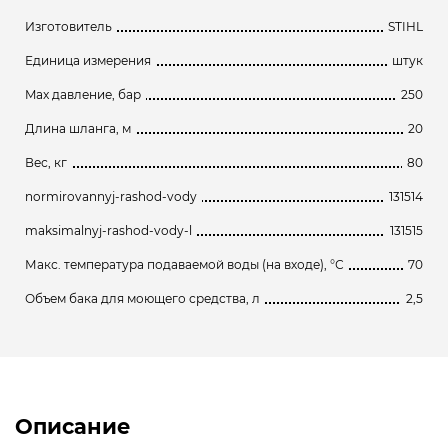
Изготовитель
STIHL
Единица измерения
штук
Max давление, бар
250
Длина шланга, м
20
Вес, кг
80
normirovannyj-rashod-vody
131514
maksimalnyj-rashod-vody-l
131515
Макс. температура подаваемой воды (на входе), °С
70
Объем бака для моющего средства, л
2,5
Описание