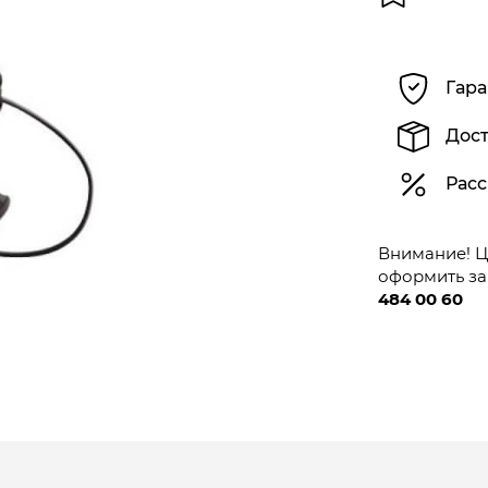
Гара
Дост
Расс
Внимание! Це
оформить за
484 00 60