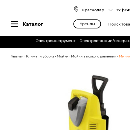
Skip
to
Краснодар
+7 (93
content
Поиск
Каталог
Бренды
товаров
Электроинструмент
Электростанции/генера
Главная
•
Климат и уборка
•
Мойки
•
Мойки высокого давления
•
Минимо