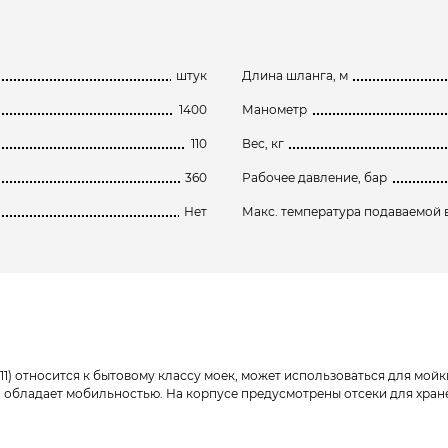
штук
Длина шланга, м
1400
Манометр
110
Вес, кг
360
Рабочее давление, бар
Нет
Макс. температура подаваемой во
ие 11) относится к бытовому классу моек, может использоваться для м
го обладает мобильностью. На корпусе предусмотрены отсеки для хра