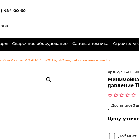
8) 484-00-60
торы
Сварочное оборудование
Садовая техника
Строительн
йка Karcher K 2.91 MD (1400 Вт, 360 л/ч, рабочее давление 11)
Артикул:
1.400-60
Минимойка K
давление 11
Оценка
Доставка от 3 
0
из
5
Цену уточн
Добавить