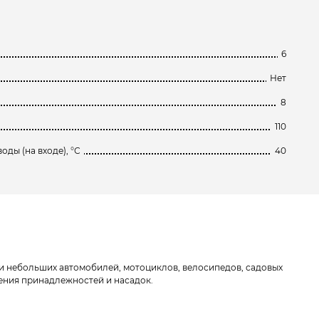
6
Нет
8
110
ды (на входе), °С
40
ойки небольших автомобилей, мотоциклов, велосипедов, садовых
нения принадлежностей и насадок.