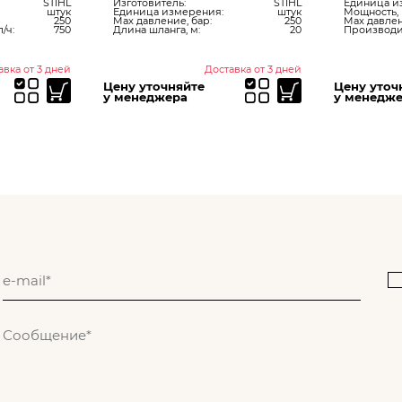
STIHL
Изготовитель:
STIHL
Единица и
штук
Единица измерения:
штук
Мощность, 
250
Max давление, бар:
250
Max давлен
/ч:
750
Длина шланга, м:
20
Производит
авка от 3 дней
Доставка от 3 дней
Цену уточняйте
Цену уточ
у менеджера
у менедж