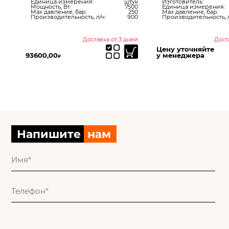
ук
Единица измерения:
штук
Изготовитель:
00
Мощность, Вт:
7500
Единица измерения:
40
Max давление, бар:
250
Max давление, бар:
10
Производительность, л/ч:
900
Производительность, л
ней
Доставка от 3 дней
Дост
Цену уточняйте
93600,00
у менеджера
₽
Напишите
нам