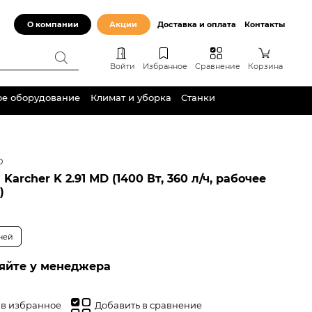
О компании
Акции
Доставка и оплата
Контакты
Войти
Избранное
Сравнение
Корзина
ое оборудование
Климат и уборка
Станки
0
archer K 2.91 MD (1400 Вт, 360 л/ч, рабочее
)
дней
яйте у менеджера
 в избранное
Добавить в сравнение