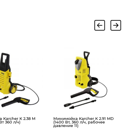
М
(
п
р
Karcher K 2.38 M
Минимойка Karcher K 2.91 MD
Вт 360 л/ч)
(1400 Вт, 360 л/ч, рабочее
давление 11)