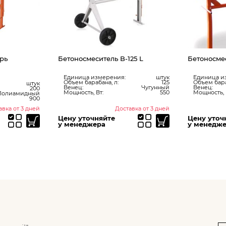
рь
Бетоносмеситель B-125 L
Бетоносмес
Единица измерения:
штук
Единица и
Объем барабана, л:
125
Объем бара
штук
Венец:
Чугунный
Венец:
200
Мощность, Вт:
550
Мощность, 
Полиамидный
900
авка от 3 дней
Доставка от 3 дней
Цену уточняйте
Цену уточ
у менеджера
у менедж