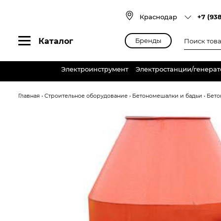
Skip
to
Краснодар
+7 (93
content
Поиск
Каталог
Бренды
товаров
Электроинструмент
Электростанции/генера
Главная
•
Строительное оборудование
•
Бетономешалки и бадьи
•
Бето