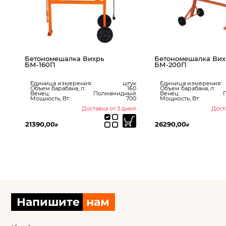
0
Бетономешалка Вихрь
Бетономешалка Вих
БМ-160П
БМ-200П
ук
160
Единица измерения:
штук
Единица измерения:
ый
Объем барабана, л:
160
Объем барабана, л:
50
Венец:
Полиамидный
Венец:
Мощность, Вт:
700
Мощность, Вт:
ии
Доставка от 3 дней
Дост
21390,00
26290,00
₽
₽
Напишите
нам