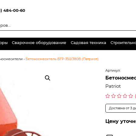
8) 484-00-60
торы
Сварочное оборудование
Садовая техника
Строительн
носмесители
•
Бетоносмеситель БГР-350/380В (Патриот)
Артикул:
Бетоносмес
Patriot
Оценка
0
Доставка от 3 
из
5
Цену уточн