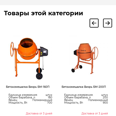
Товары этой категории
 БМ-160П
Бетономешалка Вихрь БМ-200П
Бетоносмеситель B-125 L
:
штук
Единица измерения:
штук
Единица измерения:
160
Объем барабана, л:
200
Объем барабана, л:
лиамидный
Венец:
Полиамидный
Венец:
Ч
700
Мощность, Вт:
900
Мощность, Вт:
Доставка о
а от 3 дней
Доставка от 3 дней
Цену уточняйте