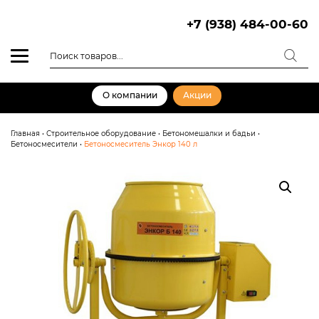
Skip
to
+7 (938) 484-00-60
content
Поиск
товаров
О компании
Акции
Главная
•
Строительное оборудование
•
Бетономешалки и бадьи
•
Бетоносмесители
•
Бетоносмеситель Энкор 140 л