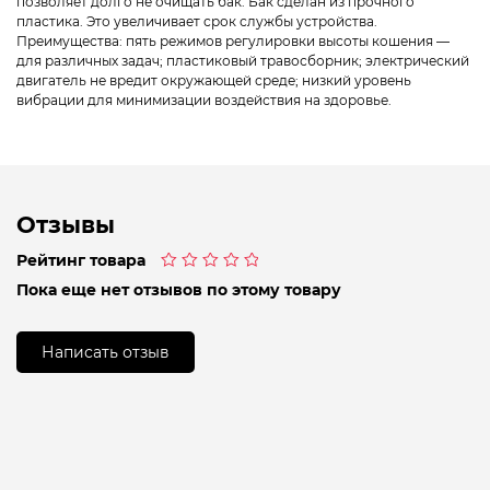
позволяет долго не очищать бак. Бак сделан из прочного
пластика. Это увеличивает срок службы устройства.
Преимущества: пять режимов регулировки высоты кошения —
для различных задач; пластиковый травосборник; электрический
двигатель не вредит окружающей среде; низкий уровень
вибрации для минимизации воздействия на здоровье.
Отзывы
Рейтинг товара
Оценка
Пока еще нет отзывов по этому товару
0
из
5
Написать отзыв