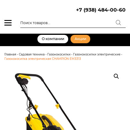
Skip
to
+7 (938) 484-00-60
content
Поиск
товаров
О компании
Акции
Главная
•
Садовая техника
•
Газонокосилки
•
Газонокосилки электрические
•
Газонокосилка электрическая CHAMPION EM3313