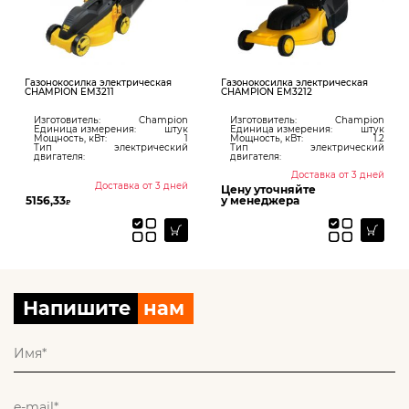
Газонокосилка электрическая
Газонокосилка электрическая
Га
CHAMPION EM3211
CHAMPION EM3212
CH
Изготовитель:
Champion
Изготовитель:
Champion
И
Единица измерения:
штук
Единица измерения:
штук
Е
Мощность, кВт:
1
Мощность, кВт:
1.2
М
Тип
электрический
Тип
электрический
Т
двигателя:
двигателя:
д
Доставка от 3 дней
Доставка от 3 дней
Цену уточняйте
5156,33
у менеджера
94
₽
Напишите
нам