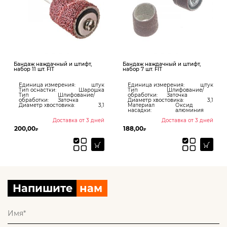
Бандаж наждачный и штифт,
Бандаж наждачный и штифт,
набор 11 шт. FIT
набор 7 шт. FIT
Единица измерения:
штук
Единица измерения:
штук
Тип оснастки:
Шарошка
Тип
Шлифование/
Тип
Шлифование/
обработки:
Заточка
обработки:
Заточка
Диаметр хвостовика:
3,1
Диаметр хвостовика:
3,1
Материал
Оксид
насадки:
алюминия
Доставка от 3 дней
Доставка от 3 дней
200,00
188,00
₽
₽
Напишите
нам