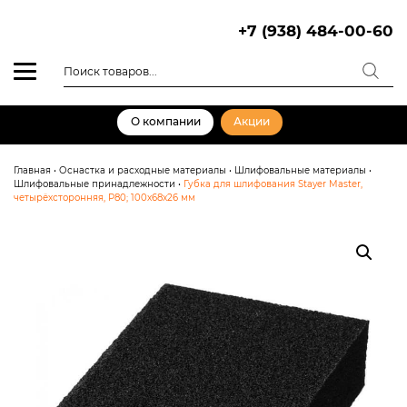
Skip
to
+7 (938) 484-00-60
content
Поиск
товаров
О компании
Акции
Главная
•
Оснастка и расходные материалы
•
Шлифовальные материалы
•
Шлифовальные принадлежности
•
Губка для шлифования Stayer Master,
четырёхсторонняя, Р80; 100x68x26 мм