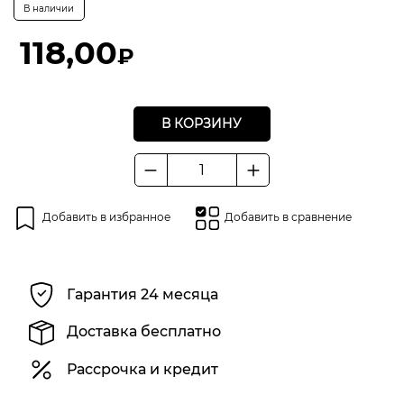
0
В наличии
из
5
118,00
₽
В КОРЗИНУ
Количество
товара
Губка
Добавить в избранное
Добавить в сравнение
для
шлифования
Stayer
Master,
Гарантия 24 месяца
четырёхсторонняя,
Р80;
Доставка бесплатно
100x68x26
мм
Рассрочка и кредит