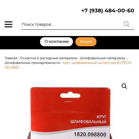
Skip
to
+7 (938) 484-00-60
content
Поиск
товаров
О компании
Акции
Главная
•
Оснастка и расходные материалы
•
Шлифовальные материалы
•
Шлифовальные принадлежности
•
Круг шлифовальный на липучке ELITECH
150 (K60)