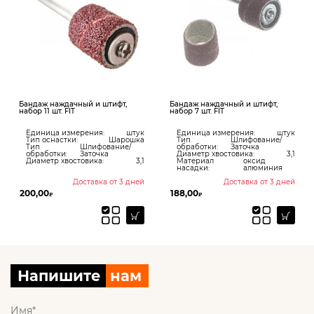
Бандаж наждачный и штифт,
Бандаж наждачный и штифт,
набор 11 шт. FIT
набор 7 шт. FIT
Единица измерения:
штук
Единица измерения:
штук
Тип оснастки:
Шарошка
Тип
Шлифование/
Тип
Шлифование/
обработки:
Заточка
обработки:
Заточка
Диаметр хвостовика:
3,1
Диаметр хвостовика:
3,1
Материал
оксид
насадки:
алюминия
Доставка от 3 дней
Доставка от 3 дней
200,00
188,00
₽
₽
Напишите
нам