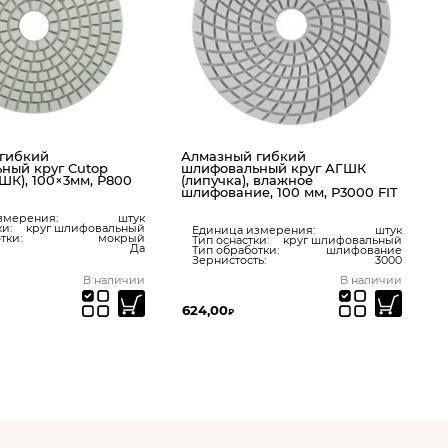
Алмазный гибкий
шлифовальный круг АГШК
(липучка), сухое шлифован
100 мм, Р 400 FIT
Единица измерения:
Тип оснастки:
круг шлифов
Тип обработки:
шлифо
Зернистость:
Алмазный гибкий
шлифовальный круг АГШК
(липучка), влажное
шлифование, 100 мм, Р3000 FIT
Единица измерения:
штук
Тип оснастки:
круг шлифовальный
Тип обработки:
шлифование
Зернистость:
3000
В наличии
В н
624,00
800,00
₽
₽