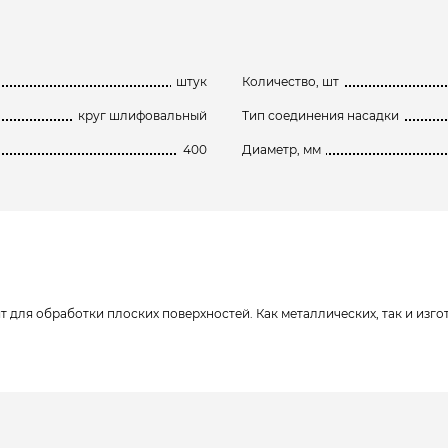
штук
Количество, шт
круг шлифовальный
Тип соединения насадки
400
Диаметр, мм
т для обработки плоских поверхностей. Как металлических, так и изг