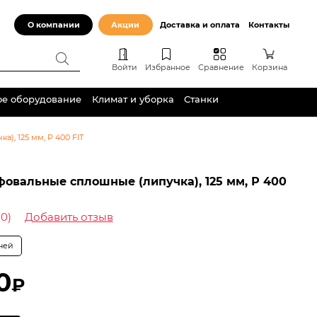
О компании
Акции
Доставка и оплата
Контакты
Войти
Избранное
Сравнение
Корзина
ое оборудование
Климат и уборка
Станки
), 125 мм, Р 400 FIT
овальные сплошные (липучка), 125 мм, Р 400
(0)
Добавить отзыв
дней
0
₽