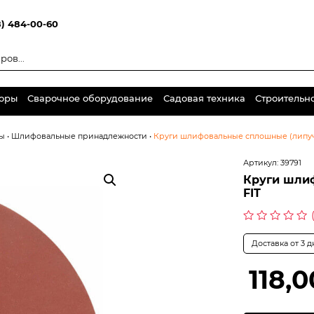
8) 484-00-60
торы
Сварочное оборудование
Садовая техника
Строительн
ы
•
Шлифовальные принадлежности
•
Круги шлифовальные сплошные (липучка
Артикул:
39791
Круги шлиф
FIT
Оценка
0
Доставка от 3 
из
5
118,0