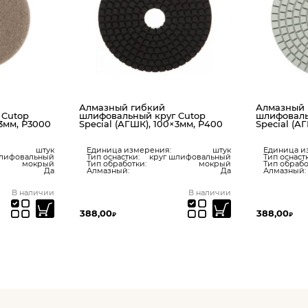
й гибкий
Алмазный гибкий
льный круг Cutop
шлифовальный круг Cutop
(АГШК), 100×3мм, Р400
Special (АГШК), 100×3мм, Р800
 измерения:
штук
Единица измерения:
штук
стки:
круг шлифовальный
Тип оснастки:
круг шлифовальный
аботки:
мокрый
Тип обработки:
мокрый
й:
Да
Алмазный:
Да
В наличии
В наличии
388,00
₽