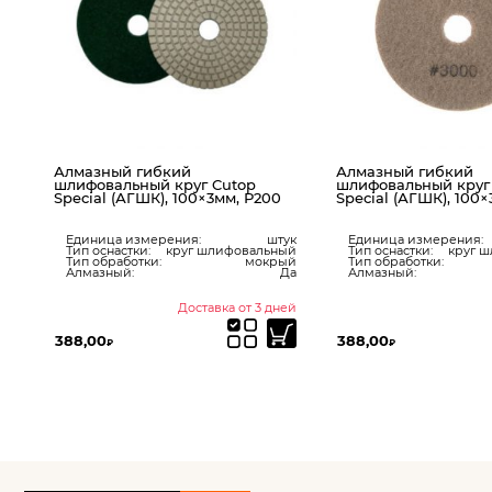
Алмазный гибкий
Алмазны
уг Cutop
шлифовальный круг Cutop
шлифова
00×3мм, Р200
Special (АГШК), 100×3мм, Р3000
Special 
я:
штук
Единица измерения:
штук
Единица
г шлифовальный
Тип оснастки:
круг шлифовальный
Тип осна
мокрый
Тип обработки:
мокрый
Тип обр
Да
Алмазный:
Да
Алмазны
ставка от 3 дней
В наличии
388,00
388,00
₽
₽