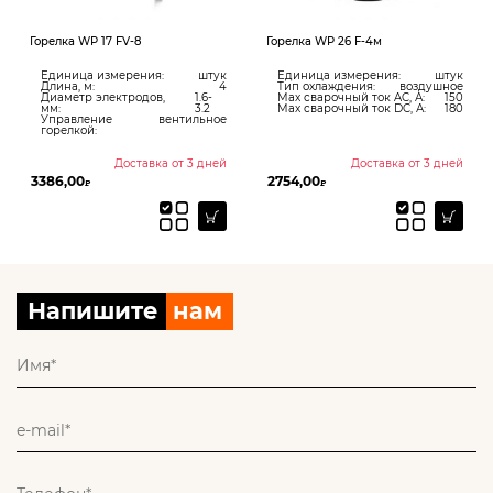
Горелка WP 17 FV-8
Горелка WP 26 F-4м
Единица измерения:
штук
Единица измерения:
штук
Длина, м:
4
Тип охлаждения:
воздушное
Диаметр электродов,
1.6-
Max сварочный ток AC, А:
150
мм:
3.2
Max сварочный ток DC, А:
180
Управление
вентильное
горелкой:
Доставка от 3 дней
Доставка от 3 дней
3386,00
2754,00
₽
₽
Напишите
нам