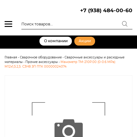
Skip
to
+7 (938) 484-00-60
content
Поиск
товаров
О компании
Акции
Главная
•
Сварочное оборудование
•
Сварочные аксессуары и расходные
материалы
•
Прочие аксессуары
•
Манометр ТМ-210Р.00 (0-0.6 МРа)
M12x1,5.2,5. С3Н8 ЗП ПТК 00000024074