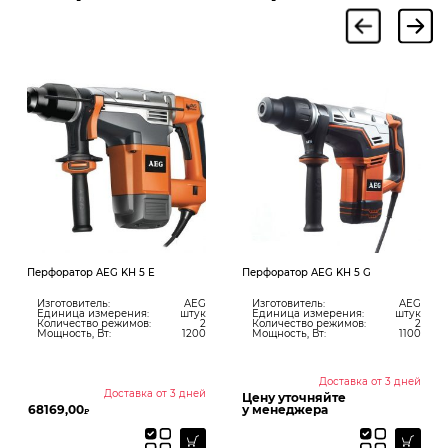
Перфоратор AEG KH 5 E
Перфоратор AEG KH 5 G
Изготовитель:
AEG
Изготовитель:
AEG
Единица измерения:
штук
Единица измерения:
штук
Количество режимов:
2
Количество режимов:
2
Мощность, Вт:
1200
Мощность, Вт:
1100
Доставка от 3 дней
Доставка от 3 дней
Цену уточняйте
68169,00
у менеджера
₽