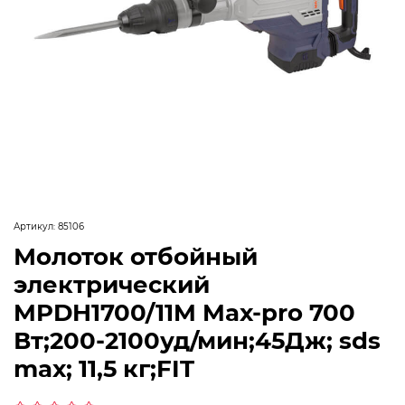
Артикул:
85106
Молоток отбойный
электрический
MPDH1700/11M Max-pro 700
Вт;200-2100уд/мин;45Дж; sds
max; 11,5 кг;FIT