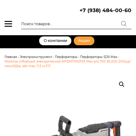
Skip
to
+7 (938) 484-00-60
content
Поиск
товаров
О компании
Акции
Главная
•
Электроинструмент
•
Перфораторы
•
Перфораторы SDS-Max
•
Молоток отбойный электрический MPDH1700/11M Max-pro 700 Вт;200-2100уд/
мин;45Дж; sds max; 11,5 кг;FIT