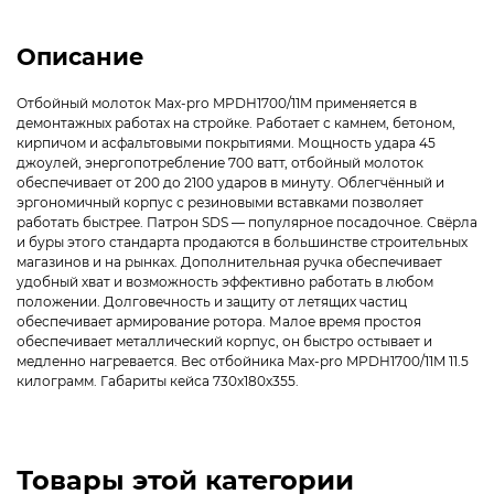
Описание
Отбойный молоток Max-pro MPDH1700/11M применяется в
демонтажных работах на стройке. Работает с камнем, бетоном,
кирпичом и асфальтовыми покрытиями. Мощность удара 45
джоулей, энергопотребление 700 ватт, отбойный молоток
обеспечивает от 200 до 2100 ударов в минуту. Облегчённый и
эргономичный корпус с резиновыми вставками позволяет
работать быстрее. Патрон SDS — популярное посадочное. Свёрла
и буры этого стандарта продаются в большинстве строительных
магазинов и на рынках. Дополнительная ручка обеспечивает
удобный хват и возможность эффективно работать в любом
положении. Долговечность и защиту от летящих частиц
обеспечивает армирование ротора. Малое время простоя
обеспечивает металлический корпус, он быстро остывает и
медленно нагревается. Вес отбойника Max-pro MPDH1700/11M 11.5
килограмм. Габариты кейса 730х180х355.
Товары этой категории