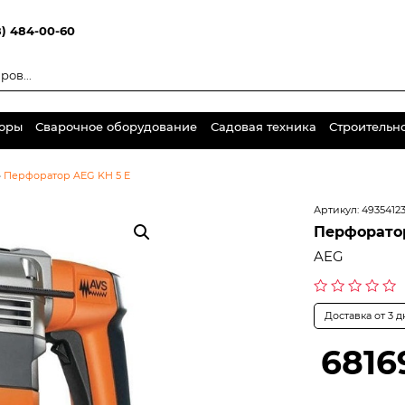
8) 484-00-60
торы
Сварочное оборудование
Садовая техника
Строительн
•
Перфоратор AEG KH 5 E
Артикул:
4935412
Перфоратор
AEG
Оценка
Доставка от 3 
0
из
5
6816