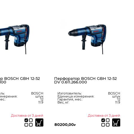
П
0
р BOSCH GBH 12-52
Перфоратор BOSCH GBH 12-52
.100
DV 0.611.266.000
ль:
BOSCH
Изготовитель:
BOSCH
змерения:
штук
Единица измерения:
штук
ес.:
12
Гарантия, мес.:
12
11.9
Вес, кг:
11.9
Доставка от 3 дней
Доставка от 3 дней
Ц
80200,00
у
₽