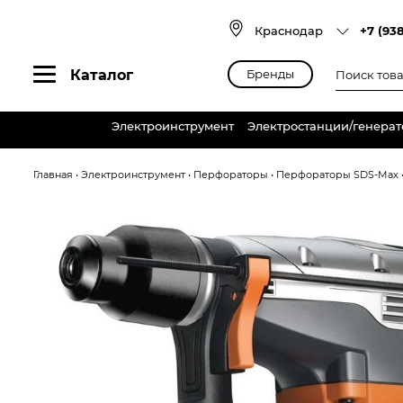
Skip
to
Краснодар
+7 (93
content
Поиск
Каталог
Бренды
товаров
Электроинструмент
Электростанции/генера
Главная
•
Электроинструмент
•
Перфораторы
•
Перфораторы SDS-Max