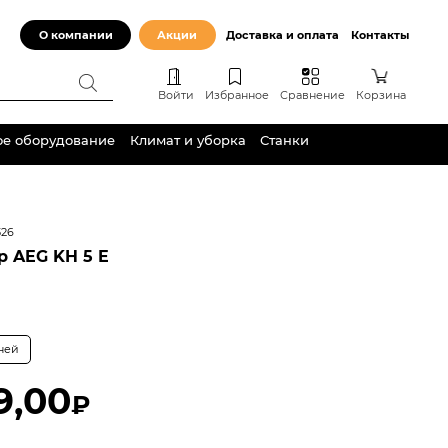
О компании
Акции
Доставка и оплата
Контакты
Войти
Избранное
Сравнение
Корзина
ое оборудование
Климат и уборка
Станки
326
 AEG KH 5 E
дней
9,00
₽