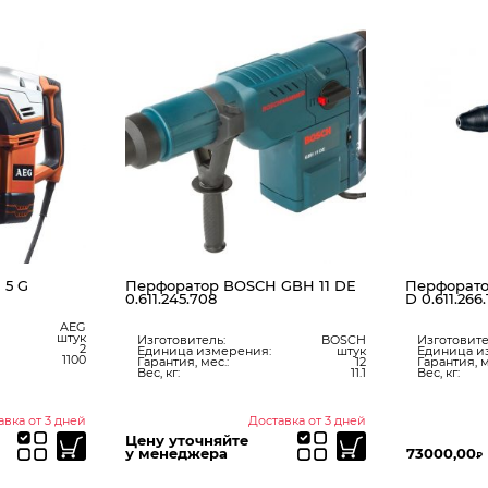
 5 G
Перфоратор BOSCH GBH 11 DE
Перфорато
0.611.245.708
D 0.611.266
AEG
штук
Изготовитель:
BOSCH
Изготовите
2
Единица измерения:
штук
Единица и
1100
Гарантия, мес.:
12
Гарантия, м
Вес, кг:
11.1
Вес, кг:
авка от 3 дней
Доставка от 3 дней
Цену уточняйте
у менеджера
73000,00
₽