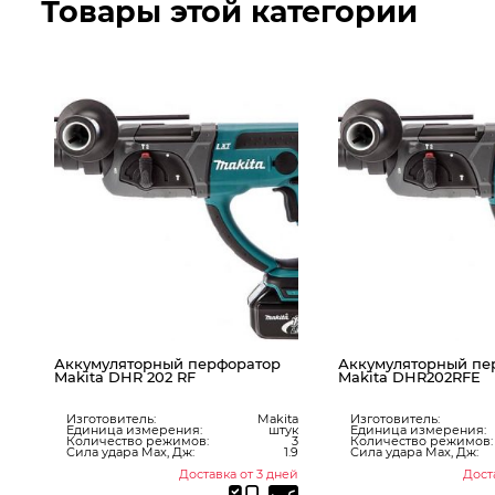
Товары этой категории
ерфоратор
Аккумуляторный перфоратор
Перфорато
Makita DHR202RFE
Изготовит
Единица 
Makita
Изготовитель:
Makita
Количест
штук
Единица измерения:
штук
Мощность, 
:
3
Количество режимов:
3
1.9
Сила удара Max, Дж:
1.9
авка от 3 дней
Доставка от 3 дней