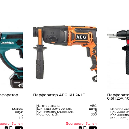
р AEG KH 24 IE
Перфоратор BOSCH GBH 2-20 D
0.611.25A.400
ель:
AEG
измерения:
штук
Изготовитель:
BOSCH
во режимов:
3
Единица измерения:
штук
Вт:
800
Количество режимов:
3
Мощность, Вт:
650
Доставка от 3 дней
Доставка от 3 дней