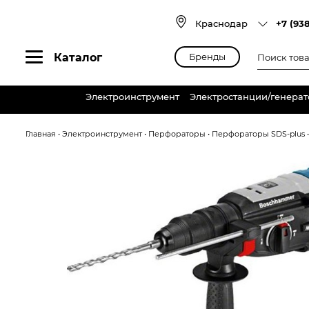
Skip
to
Краснодар
+7 (93
content
Поиск
Каталог
Бренды
товаров
Электроинструмент
Электростанции/генера
Главная
•
Электроинструмент
•
Перфораторы
•
Перфораторы SDS-plus