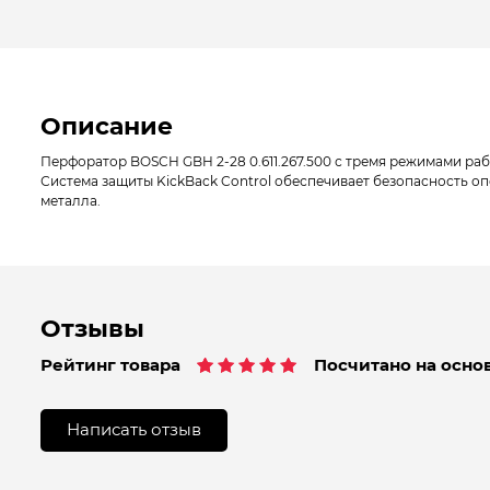
Описание
Перфоратор BOSCH GBH 2-28 0.611.267.500 с тремя режимами раб
Система защиты KickBack Control обеспечивает безопасность о
металла.
Отзывы
Рейтинг товара
Посчитано на основ
Рейтинг
1
5.00
из 5 на
основе
Написать отзыв
опроса
пользователя