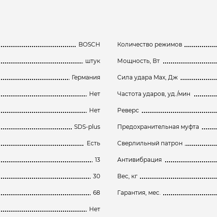
BOSCH
Количество режимов
штук
Мощность, Вт
Германия
Сила удара Max, Дж
Нет
Частота ударов, уд./мин
Нет
Реверс
SDS-plus
Предохранительная муфта
Есть
Сверлильный патрон
13
Антивибрация
30
Вес, кг
68
Гарантия, мес.
Нет