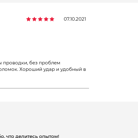
07.10.2021
Оценка
5
из 5
ы проводки, без проблем
поломок. Хороший удар и удобный в
о, что делитесь опытом!