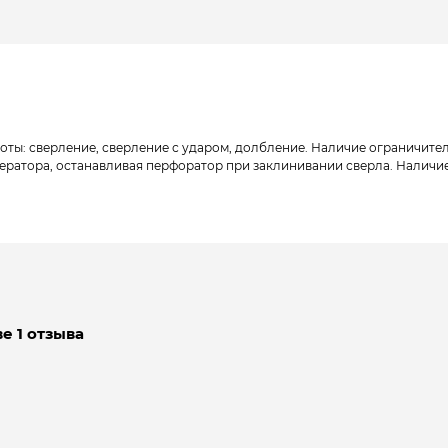
оты: сверление, сверление с ударом, долбление. Наличие ограничите
ператора, останавливая перфоратор при заклинивании сверла. Наличие
е 1 отзыва