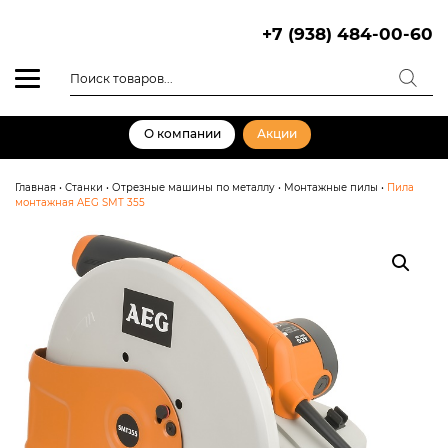
Skip
to
+7 (938) 484-00-60
content
Поиск
товаров
О компании
Акции
Главная
•
Станки
•
Отрезные машины по металлу
•
Монтажные пилы
•
Пила
монтажная AEG SMT 355