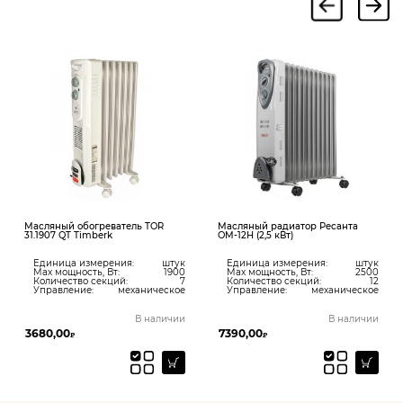
Масляный обогреватель TOR
Масляный радиатор Ресанта
31.1907 QT Timberk
ОМ-12Н (2,5 кВт)
Единица измерения:
штук
Единица измерения:
штук
Max мощность, Вт:
1900
Max мощность, Вт:
2500
Количество секций:
7
Количество секций:
12
Управление:
механическое
Управление:
механическое
В наличии
В наличии
3680,00
7390,00
₽
₽