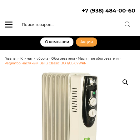
Skip
to
+7 (938) 484-00-60
content
Поиск
товаров
О компании
Акции
Главная
•
Климат и уборка
•
Обогреватели
•
Масляные обогреватели
•
Радиатор масляный Ballu Classic BOH/CL-07WRN