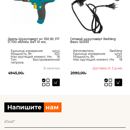
Дрель-Шуруповерт эл. 350 Вт; FIT
Сетевой шуруповёрт RedVerg
0-700 об/мин; БзП 10 мм;
Basic SD300
Единица измерения:
штук
Изготовитель:
RedVerg
Мощность, Вт:
320
Единица измерения:
штук
Max крутящий момент, Нм:
16
Мощность, Вт:
300
Тип
Быстрозажимной
Max крутящий момент, Нм:
18
патрона:
В наличии
Доставка от 3 дней
4945,00
2090,00
₽
₽
Напишите
нам