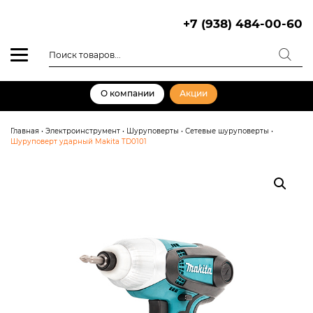
Skip
to
+7 (938) 484-00-60
content
Поиск
товаров
О компании
Акции
Главная
•
Электроинструмент
•
Шуруповерты
•
Сетевые шуруповерты
•
Шуруповерт ударный Makita TD0101