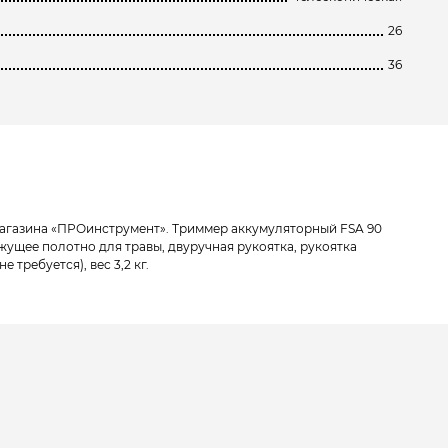
26
36
агазина «ПРОинструмент». Триммер аккумуляторный FSA 90
ущее полотно для травы, двуручная рукоятка, рукоятка
ребуется), веc 3,2 кг.