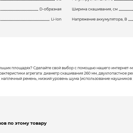
D-образная
Ширина скашивания, см
Li-Ion
Напряжение аккумулятора, В
ольших площадях? Сделайте свой выбор с помощью нашего интернет-м
актеристики агрегата: диаметр скашивания 260 мм, двухлопастное реж
аплечный ремень, низкий уровень шума (использование наушников не т
ов по этому товару