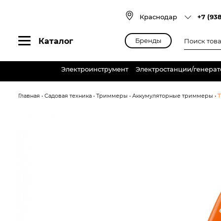
Skip
to
Краснодар
+7 (93
content
Поиск
Каталог
Бренды
товаров
Электроинструмент
Электростанции/генера
Главная
•
Садовая техника
•
Триммеры
•
Аккумуляторные триммеры
•
Т