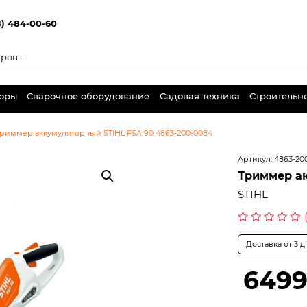
8) 484-00-60
торы
Сварочное оборудование
Садовая техника
Строительн
риммер аккумуляторный STIHL FSA 90 4863-200-0084
Артикул:
4863-20
Триммер ак
STIHL
Оценка
0
Доставка от 3 
из
5
6499