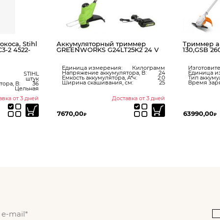
коса, Stihl
Аккумуляторный триммер
Триммер а
3-2 4522-
GREENWORKS G24LT25K2 24 V
130,GSB 26
Единица измерения:
Килограмм
Изготовите
Напряжение аккумулятора, В:
24
Единица и
STIHL
Емкость аккумулятора, А*ч:
2.0
Тип аккуму
штук
Ширина скашивания, см:
25
Время заря
ора, В:
36
Цельная
авка от 3 дней
Доставка от 3 дней
7670,00
63990,00
₽
₽