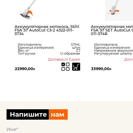
Аккумуляторная мотокоса, Stihl
Аккумуляторная мото
FSA 57 AutoCut C3-2 4522-011-
FSA 57 SET AutoCut C
5734
011-5748
ук
36
Изготовитель:
STIHL
Изготовитель:
2,8
Единица измерения:
штук
Единица измерения:
35
Вес, кг:
2.7
Напряжение аккумулят
Тип ручки:
U-образная
Регулируемая штанга:
ней
Доставка от 3 дней
Дост
22990,00
33990,00
₽
₽
Напишите
нам