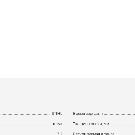
STIHL
Время заряда, ч
штук
Толщина лески, мм
3.2
Регулируемая штанга