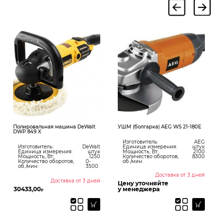
Полировальная машина DeWalt
УШМ (болгарка) AEG WS 21-180E
DWP 849 X
Изготовитель:
AEG
Изготовитель:
DeWalt
Единица измерения:
штук
Единица измерения:
штук
Мощность, Вт:
2100
Мощность, Вт:
1250
Количество оборотов,
8300
Количество оборотов,
0-
об./мин:
об./мин:
3500
Доставка от 3 дней
Доставка от 3 дней
Цену уточняйте
30433,00
у менеджера
₽