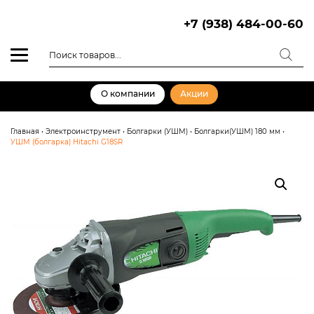
Skip
to
+7 (938) 484-00-60
content
Поиск
товаров
О компании
Акции
Главная
•
Электроинструмент
•
Болгарки (УШМ)
•
Болгарки(УШМ) 180 мм
•
УШМ (болгарка) Hitachi G18SR