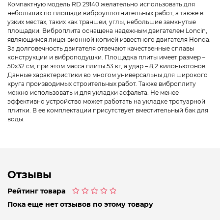
Компактную модель RD 29140 желательно использовать для
небольших по площади виброуплотнительных работ, а также в
узких местах, таких как траншеи, углы, небольшие замкнутые
площадки. Виброплита оснащена надежным двигателем Loncin,
являющимся лицензионной копией известного двигателя Honda.
За долговечность двигателя отвечают качественные сплавы
конструкции и виброподушки. Площадка плиты имеет размер –
50х32 см, при этом масса плиты 53 кг, а удар – 8,2 килоньютонов.
Данные характеристики во многом универсальны для широкого
круга производимых строительных работ. Также виброплиту
можно использовать и для укладки асфальта. Не менее
эффективно устройство может работать на укладке тротуарной
плитки. В ее комплектации присутствует вместительный бак для
воды.
Отзывы
Рейтинг товара
Оценка
Пока еще нет отзывов по этому товару
0
из