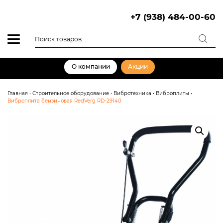
Skip
to
+7 (938) 484-00-60
content
Поиск
товаров
О компании
Акции
Главная
•
Строительное оборудование
•
Вибротехника
•
Виброплиты
•
Виброплита бензиновая RedVerg RD-29140