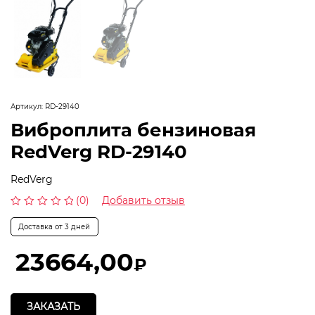
Артикул:
RD-29140
Виброплита бензиновая
RedVerg RD-29140
RedVerg
(0)
Добавить отзыв
Оценка
0
Доставка от 3 дней
из
5
23664,00
₽
ЗАКАЗАТЬ