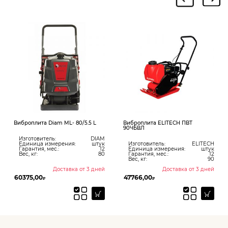
Виброплита Diam ML- 80/5.5 L
Виброплита ELITECH ПВТ
В
90ЧБВЛ
2
Изготовитель:
DIAM
Единица измерения:
штук
Изготовитель:
ELITECH
Гарантия, мес.:
12
Единица измерения:
штук
Вес, кг:
80
Гарантия, мес.:
12
Вес, кг:
90
Доставка от 3 дней
Доставка от 3 дней
60375,00
47766,00
₽
₽