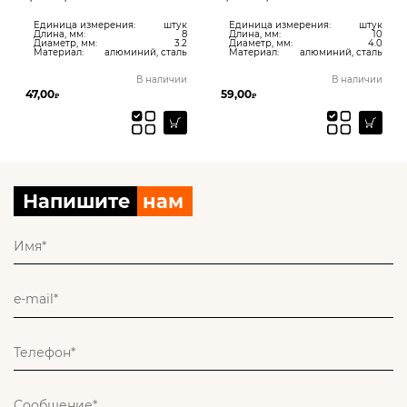
Единица измерения:
штук
Единица измерения:
штук
Длина, мм:
8
Длина, мм:
10
Диаметр, мм:
3.2
Диаметр, мм:
4.0
Материал:
алюминий, сталь
Материал:
алюминий, сталь
В наличии
В наличии
47,00
59,00
₽
₽
Напишите
нам