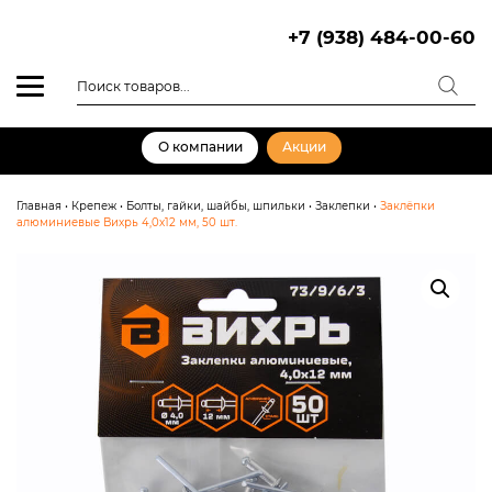
Skip
to
+7 (938) 484-00-60
content
Поиск
товаров
О компании
Акции
Главная
•
Крепеж
•
Болты, гайки, шайбы, шпильки
•
Заклепки
•
Заклёпки
алюминиевые Вихрь 4,0х12 мм, 50 шт.