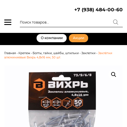
Skip
to
+7 (938) 484-00-60
content
Поиск
товаров
О компании
Акции
Главная
•
Крепеж
•
Болты, гайки, шайбы, шпильки
•
Заклепки
•
Заклёпки
алюминиевые Вихрь 4,8х16 мм, 50 шт.