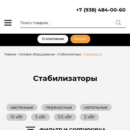
Skip
to
+7 (938) 484-00-60
content
Поиск
товаров
О компании
Акции
Главная
•
Силовое оборудование
•
Стабилизаторы
•
Страница 2
Стабилизаторы
настенные
переносные
напольные
10 кВт
3 кВт
0.5 кВт
2 кВт
ФИЛЬТР И СОРТИРОВКА