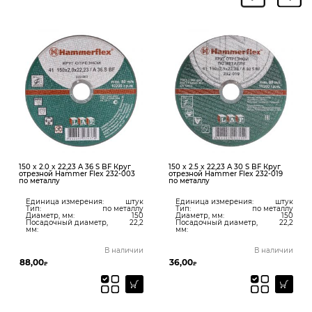
150 x 2.0 x 22,23 A 36 S BF Круг
150 x 2.5 x 22,23 A 30 S BF Круг
отрезной Hammer Flex 232-003
отрезной Hammer Flex 232-019
по металлу
по металлу
Единица измерения:
штук
Единица измерения:
штук
Тип:
по металлу
Тип:
по металлу
Диаметр, мм:
150
Диаметр, мм:
150
Посадочный диаметр,
22,2
Посадочный диаметр,
22,2
мм:
мм:
В наличии
В наличии
88,00
36,00
₽
₽