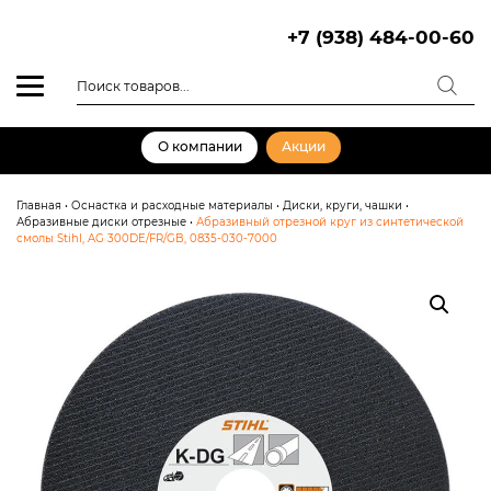
Skip
to
+7 (938) 484-00-60
content
Поиск
товаров
О компании
Акции
Главная
•
Оснастка и расходные материалы
•
Диски, круги, чашки
•
Абразивные диски отрезные
•
Абразивный отрезной круг из синтетической
смолы Stihl, AG 300DE/FR/GB, 0835-030-7000