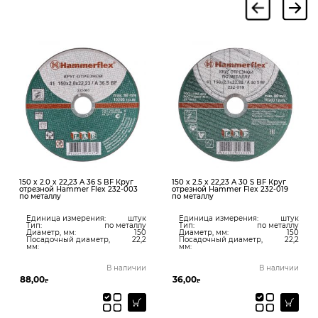
150 x 2.0 x 22,23 A 36 S BF Круг
150 x 2.5 x 22,23 A 30 S BF Круг
отрезной Hammer Flex 232-003
отрезной Hammer Flex 232-019
по металлу
по металлу
Единица измерения:
штук
Единица измерения:
штук
Тип:
по металлу
Тип:
по металлу
Диаметр, мм:
150
Диаметр, мм:
150
Посадочный диаметр,
22,2
Посадочный диаметр,
22,2
мм:
мм:
В наличии
В наличии
88,00
36,00
₽
₽