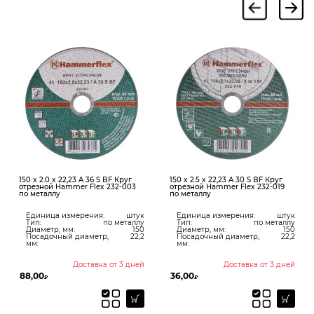
150 x 2.0 x 22,23 A 36 S BF Круг
150 x 2.5 x 22,23 A 30 S BF Круг
отрезной Hammer Flex 232-003
отрезной Hammer Flex 232-019
по металлу
по металлу
Единица измерения:
штук
Единица измерения:
штук
Тип:
по металлу
Тип:
по металлу
Диаметр, мм:
150
Диаметр, мм:
150
Посадочный диаметр,
22,2
Посадочный диаметр,
22,2
мм:
мм:
Доставка от 3 дней
Доставка от 3 дней
88,00
36,00
₽
₽