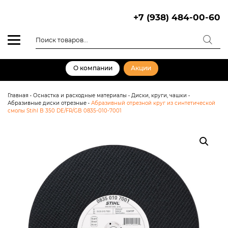
Skip
to
+7 (938) 484-00-60
content
Поиск
товаров
О компании
Акции
Главная
•
Оснастка и расходные материалы
•
Диски, круги, чашки
•
Абразивные диски отрезные
•
Абразивный отрезной круг из синтетической
смолы Stihl B 350 DE/FR/GB 0835-010-7001