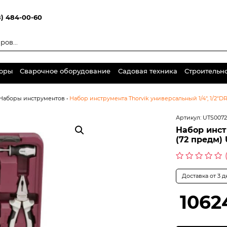
8) 484-00-60
торы
Сварочное оборудование
Садовая техника
Строительн
Наборы инструментов
•
Набор инструмента Thorvik универсальный 1/4″, 1/2″D
Артикул:
UTS007
Набор инст
(72 предм)
Оценка
0
Доставка от 3 
из
5
1062