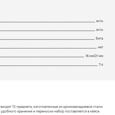
есть
есть
бита
нет
16 мм/21 мм
7.4
т входят 72 предмета, изготовленные из хромованадиевой стали.
 удобного хранения и переноски набор поставляется в кейсе.