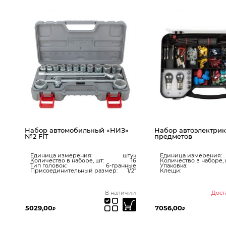
Набор автомобильный «НИЗ»
Набор автоэлектрика
№2 FIT
предметов
мм
Единица измерения:
штук
Единица измерения:
38
Количество в наборе, шт:
16
Количество в наборе, 
сть
Тип головок:
6-гранные
Упаковка:
нет
Присоединительный размер:
1/2"
Клещи:
ней
В наличии
Дост
5029,00
7056,00
₽
₽