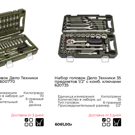
Н
п
Т
6
овок Дело Техники
Набор головок Дело Техники 35
. 600770
предметов 1/2″ с комб. ключами
620735
змерения:
Килограмм
 в наборе, шт:
70
Единица измерения:
Килограмм
к:
6-гранные
Количество в наборе, шт:
35
нительный
1/4
Тип головок:
6-гранные
дюйма
Присоединительный размер:
1/2"
Доставка от 3 дней
Доставка от 3 дней
Ц
6061,00
у
₽