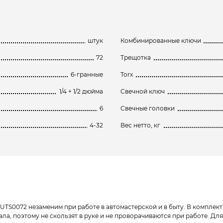
штук
Комбинированные ключи
72
Трещотка
6-гранные
Torx
1/4 + 1/2 дюйма
Свечной ключ
6
Свечные головки
4-32
Вес нетто, кг
м) UTS0072 незаменим при работе в автомастерской и в быту. В комплек
а, поэтому не скользят в руке и не проворачиваются при работе. Для