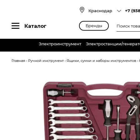
Skip
to
Краснодар
+7 (93
content
Поиск
Каталог
Бренды
товаров
Электроинструмент
Электростанции/генера
Главная
•
Ручной инструмент
•
Ящики, сумки и наборы инструментов
•