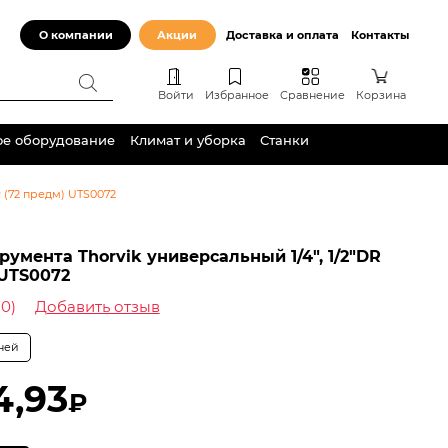
О компании
Акции
Доставка и оплата
Контакты
Войти
Избранное
Сравнение
Корзина
ое оборудование
Климат и уборка
Станки
R (72 предм) UTS0072
2
румента Thorvik универсальный 1/4″, 1/2″DR
 UTS0072
(0)
Добавить отзыв
дней
4,93
₽