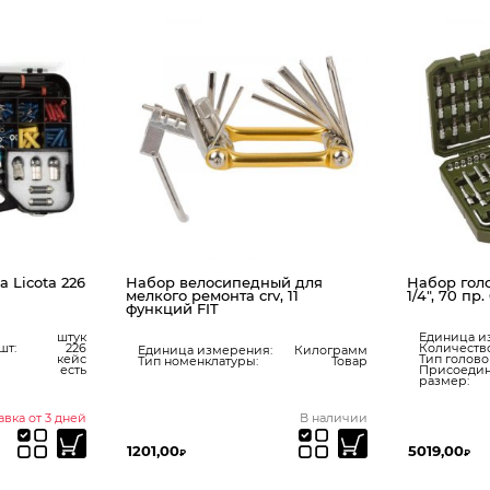
 Licota 226
Набор велосипедный для
Набор гол
мелкого ремонта crv, 11
1/4″, 70 пр
функций FIT
штук
Единица и
шт:
226
Количество
Единица измерения:
Килограмм
кейс
Тип голово
Тип номенклатуры:
Товар
есть
Присоеди
размер:
авка от 3 дней
В наличии
1201,00
5019,00
₽
₽