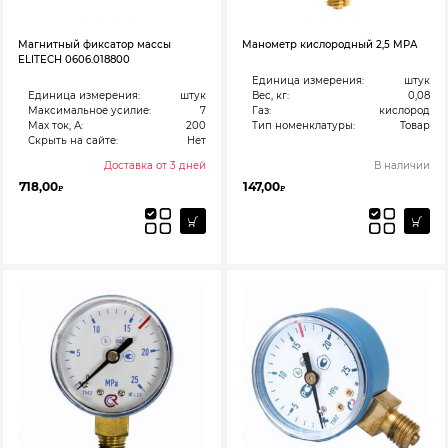
Магнитный фиксатор массы
Манометр кислородный 2,5 МРА
ELITECH 0606.018800
Единица измерения:
штук
Единица измерения:
штук
Вес, кг:
0,08
Максимальное усилие:
7
Газ:
кислород
Max ток, А:
200
Тип номенклатуры:
Товар
Скрыть на сайте:
Нет
Доставка от 3 дней
В наличии
718,00
147,00
₽
₽