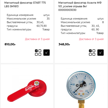
Магнитный фиксатор START T75
Магнитный фиксатор Асанта МФ
LBS SM1613
101, усилие отрыва 8кг
00000003030
Единица измерения:
штук
Максимальное усилие:
35
Единица измерения:
штук
Выставляемые углы,
30,45,
Максимальное усилие:
8
градусы:
60,75,90
Выставляемые углы,
30, 45,
Тип номенклатуры:
Товар
градусы:
60, 90
Тип номенклатуры:
Товар
Доставка от 3 дней
Доставка от 3 дней
810,00
348,00
₽
₽