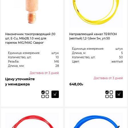
Наконечник токопроводящий (10
Направляющий канал ТЕФЛОН
шт; E-Cu; М6х28; 1.0 мм) для
(желтый) 1,2-1,6мм 5м, уп.50
горелок MIG/MAG Сварог
Единица измерения:
штук
Единица измерения:
штук
Длина, м:
5
Количество, шт:
10
Количество, шт:
50
Резьба:
M6
Цвет:
желтый
Длина, мм:
28
Доставка от 3 дней
Доставка от 3 дней
Цену уточняйте
у менеджера
648,00
₽