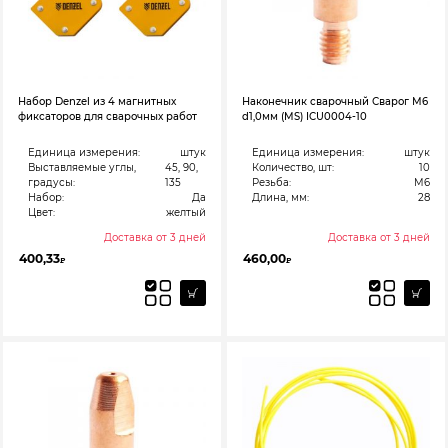
Набор Denzel из 4 магнитных
Наконечник сварочный Сварог М6
фиксаторов для сварочных работ
d1,0мм (MS) ICU0004-10
Единица измерения:
штук
Единица измерения:
штук
Выставляемые углы,
45, 90,
Количество, шт:
10
градусы:
135
Резьба:
M6
Набор:
Да
Длина, мм:
28
Цвет:
желтый
Доставка от 3 дней
Доставка от 3 дней
400,33
460,00
₽
₽