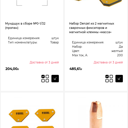
Мундшук в сборе №0-1/32
Набор Denzel из 2 магнитных
(пропан)
сварочных фиксаторов и
магнитной клеммы «масса»
Единица измерения:
штук
Тип номенклатуры:
Товар
Единица измерения:
штук
Набор:
Да
Цвет:
желтый
Max ток, А:
200
Доставка от 3 дней
Доставка от 3 дней
204,00
485,61
₽
₽