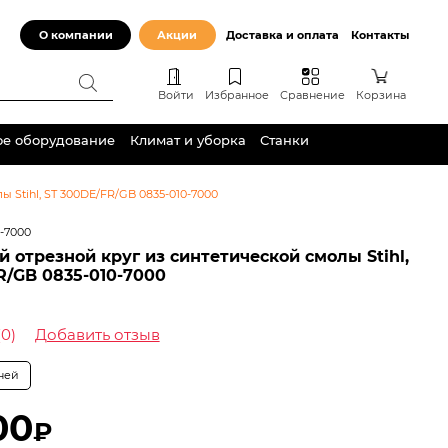
О компании
Акции
Доставка и оплата
Контакты
Войти
Избранное
Сравнение
Корзина
ое оборудование
Климат и уборка
Станки
 Stihl, ST 300DE/FR/GB 0835-010-7000
0-7000
 отрезной круг из синтетической смолы Stihl,
R/GB 0835-010-7000
(0)
Добавить отзыв
дней
00
₽