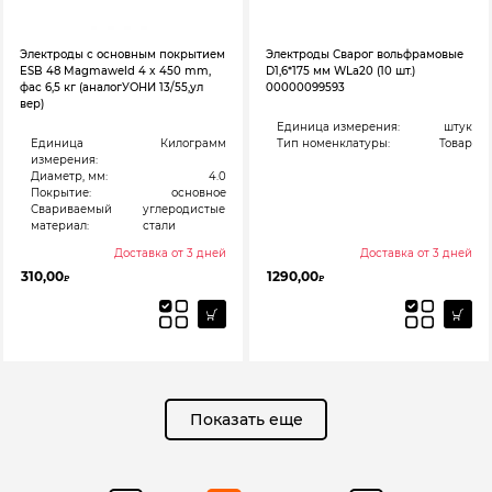
Электроды с основным покрытием
Электроды Сварог вольфрамовые
ESB 48 Magmaweld 4 x 450 mm,
D1,6*175 мм WLa20 (10 шт.)
фас 6,5 кг (аналогУОНИ 13/55,ул
00000099593
вер)
Единица измерения:
штук
Единица
Килограмм
Тип номенклатуры:
Товар
измерения:
Диаметр, мм:
4.0
Покрытие:
основное
Свариваемый
углеродистые
материал:
стали
Доставка от 3 дней
Доставка от 3 дней
310,00
1290,00
₽
₽
Показать еще