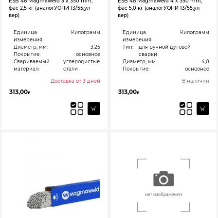
ESB 48 Magmaweld 3 x 350 mm,
ESB 48 Magmaweld 4 x 350 mm,
фас 2,5 кг (аналогУОНИ 13/55,ул
фас 5,0 кг (аналогУОНИ 13/55,ул
вер)
вер)
Единица
Килограмм
Единица
Килограмм
измерения:
измерения:
Диаметр, мм:
3.25
Тип:
для ручной дуговой
Покрытие:
основное
сварки
Свариваемый
углеродистые
Диаметр, мм:
4,0
материал:
стали
Покрытие:
основное
Доставка от 3 дней
В наличии
313,00
313,00
₽
₽