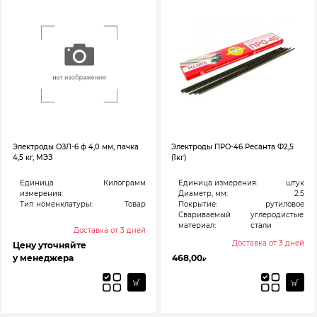
Электроды ОЗЛ-6 ф 4,0 мм, пачка
Электроды ПРО-46 Ресанта Ф2,5
4,5 кг, МЭЗ
(1кг)
Единица
Килограмм
Единица измерения:
штук
измерения:
Диаметр, мм:
2.5
Тип номенклатуры:
Товар
Покрытие:
рутиловое
Свариваемый
углеродистые
материал:
стали
Доставка от 3 дней
Доставка от 3 дней
Цену уточняйте
у менеджера
468,00
₽