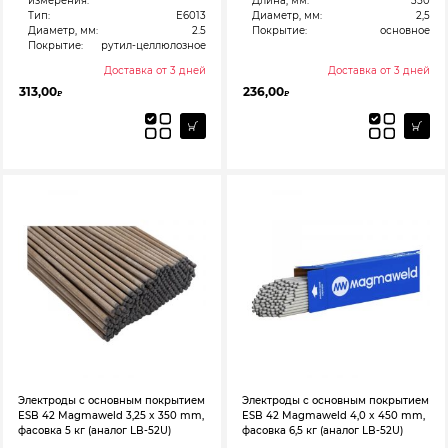
измерения:
Длина, мм:
350
Тип:
E6013
Диаметр, мм:
2,5
Диаметр, мм:
2.5
Покрытие:
основное
Покрытие:
рутил-целлюлозное
Доставка от 3 дней
Доставка от 3 дней
313,00
236,00
₽
₽
Электроды с основным покрытием
Электроды с основным покрытием
ESB 42 Magmaweld 3,25 x 350 mm,
ESB 42 Magmaweld 4,0 x 450 mm,
фасовка 5 кг (аналог LB-52U)
фасовка 6,5 кг (аналог LB-52U)