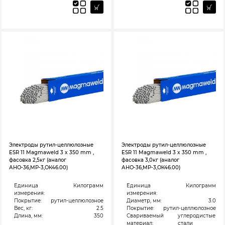
Электроды рутил-целлюлозные
Электроды рутил-целлюлозные
ESR 11 Magmaweld 3 x 350 mm ,
ESR 11 Magmaweld 3 x 350 mm ,
фасовка 2,5кг (аналог
фасовка 3,0кг (аналог
АНО-36,МР-3,ОК46.00)
АНО-36,МР-3,ОК46.00)
Единица
Килограмм
Единица
Килограмм
измерения:
измерения:
Покрытие:
рутил-целлюлозное
Диаметр, мм:
3.0
Вес, кг:
2.5
Покрытие:
рутил-целлюлозное
Длина, мм:
350
Свариваемый
углеродистые
материал:
стали