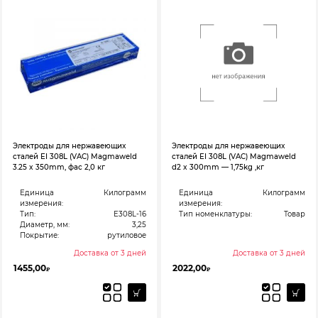
Электроды для нержавеющих
Электроды для нержавеющих
сталей EI 308L (VAC) Magmaweld
сталей EI 308L (VAC) Magmaweld
3.25 x 350mm, фас 2,0 кг
d2 x 300mm — 1,75kg ,кг
Единица
Килограмм
Единица
Килограмм
измерения:
измерения:
Тип:
E308L-16
Тип номенклатуры:
Товар
Диаметр, мм:
3,25
Покрытие:
рутиловое
Доставка от 3 дней
Доставка от 3 дней
1455,00
2022,00
₽
₽