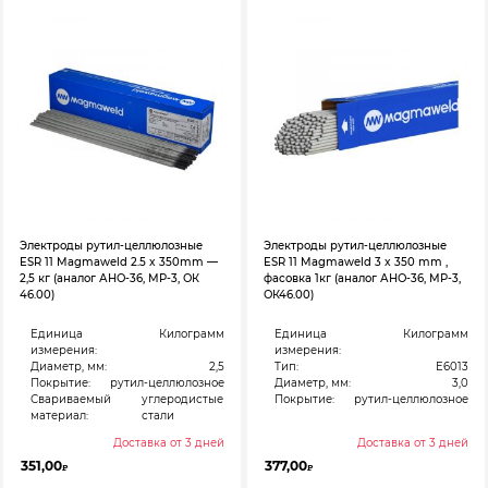
Электроды рутил-целлюлозные
Электроды рутил-целлюлозные
ESR 11 Magmaweld 2.5 x 350mm —
ESR 11 Magmaweld 3 x 350 mm ,
2,5 кг (аналог АНО-36, МР-3, ОК
фасовка 1кг (аналог АНО-36, МР-3,
46.00)
ОК46.00)
Единица
Килограмм
Единица
Килограмм
измерения:
измерения:
Диаметр, мм:
2,5
Тип:
E6013
Покрытие:
рутил-целлюлозное
Диаметр, мм:
3,0
Свариваемый
углеродистые
Покрытие:
рутил-целлюлозное
материал:
стали
Доставка от 3 дней
Доставка от 3 дней
351,00
377,00
₽
₽